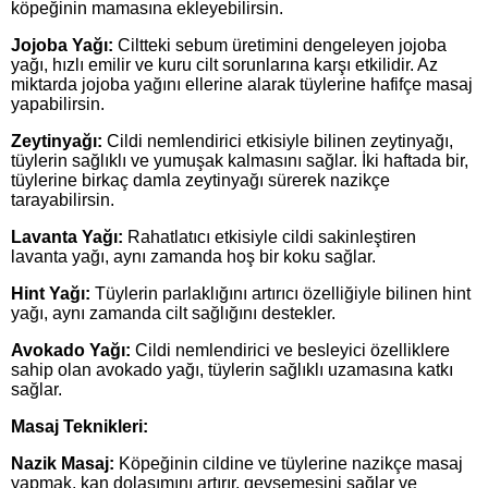
köpeğinin mamasına ekleyebilirsin.
Jojoba Yağı:
Ciltteki sebum üretimini dengeleyen jojoba
yağı, hızlı emilir ve kuru cilt sorunlarına karşı etkilidir. Az
miktarda jojoba yağını ellerine alarak tüylerine hafifçe masaj
yapabilirsin.
Zeytinyağı:
Cildi nemlendirici etkisiyle bilinen zeytinyağı,
tüylerin sağlıklı ve yumuşak kalmasını sağlar. İki haftada bir,
tüylerine birkaç damla zeytinyağı sürerek nazikçe
tarayabilirsin.
Lavanta Yağı:
Rahatlatıcı etkisiyle cildi sakinleştiren
lavanta yağı, aynı zamanda hoş bir koku sağlar.
Hint Yağı:
Tüylerin parlaklığını artırıcı özelliğiyle bilinen hint
yağı, aynı zamanda cilt sağlığını destekler.
Avokado Yağı:
Cildi nemlendirici ve besleyici özelliklere
sahip olan avokado yağı, tüylerin sağlıklı uzamasına katkı
sağlar.
Masaj Teknikleri:
Nazik Masaj:
Köpeğinin cildine ve tüylerine nazikçe masaj
yapmak, kan dolaşımını artırır, gevşemesini sağlar ve