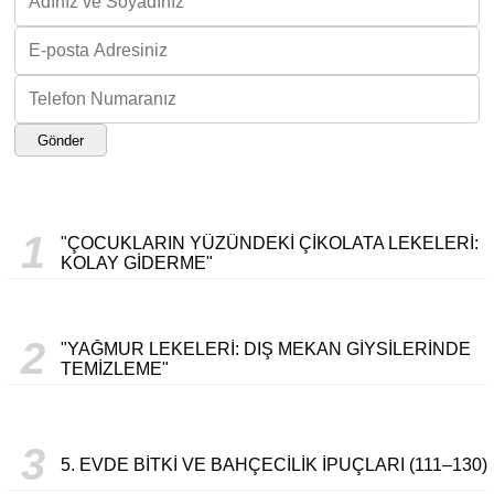
Gönder
1
"ÇOCUKLARIN YÜZÜNDEKI ÇIKOLATA LEKELERI:
KOLAY GIDERME"
2
"YAĞMUR LEKELERI: DIŞ MEKAN GIYSILERINDE
TEMIZLEME"
3
5. EVDE BITKI VE BAHÇECILIK İPUÇLARI (111–130)