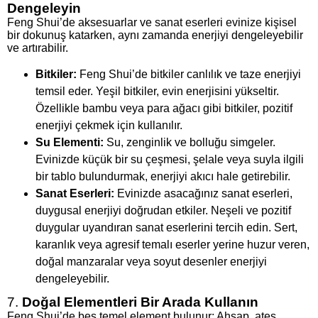
Dengeleyin
Feng Shui’de aksesuarlar ve sanat eserleri evinize kişisel
bir dokunuş katarken, aynı zamanda enerjiyi dengeleyebilir
ve artırabilir.
Bitkiler:
Feng Shui’de bitkiler canlılık ve taze enerjiyi
temsil eder. Yeşil bitkiler, evin enerjisini yükseltir.
Özellikle bambu veya para ağacı gibi bitkiler, pozitif
enerjiyi çekmek için kullanılır.
Su Elementi:
Su, zenginlik ve bolluğu simgeler.
Evinizde küçük bir su çeşmesi, şelale veya suyla ilgili
bir tablo bulundurmak, enerjiyi akıcı hale getirebilir.
Sanat Eserleri:
Evinizde asacağınız sanat eserleri,
duygusal enerjiyi doğrudan etkiler. Neşeli ve pozitif
duygular uyandıran sanat eserlerini tercih edin. Sert,
karanlık veya agresif temalı eserler yerine huzur veren,
doğal manzaralar veya soyut desenler enerjiyi
dengeleyebilir.
7.
Doğal Elementleri Bir Arada Kullanın
Feng Shui’de beş temel element bulunur: Ahşap, ateş,