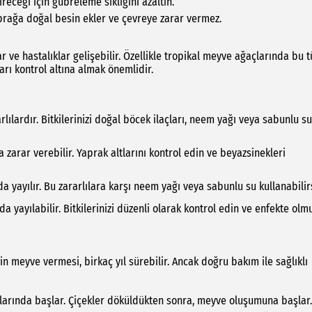
receği için gübreleme sıklığını azaltın.
rağa doğal besin ekler ve çevreye zarar vermez.
ar ve hastalıklar gelişebilir. Özellikle tropikal meyve ağaçlarında bu t
ları kontrol altına almak önemlidir.
ılardır. Bitkilerinizi doğal böcek ilaçları, neem yağı veya sabunlu su
a zarar verebilir. Yaprak altlarını kontrol edin ve beyazsinekleri
a yayılır. Bu zararlılara karşı neem yağı veya sabunlu su kullanabilirs
a yayılabilir. Bitkilerinizi düzenli olarak kontrol edin ve enfekte olm
n meyve vermesi, birkaç yıl sürebilir. Ancak doğru bakım ile sağlıklı
ylarında başlar. Çiçekler döküldükten sonra, meyve oluşumuna başlar.