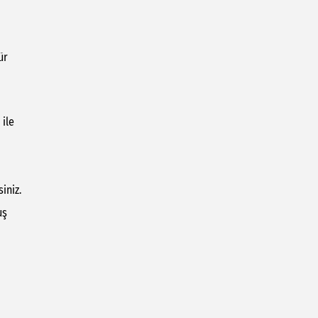
ür
 ile
iniz.
uş