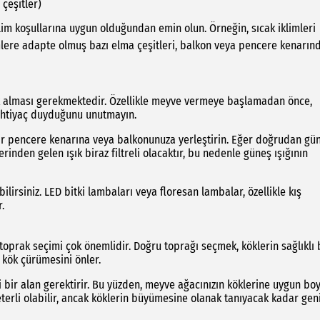
çeşitler)
lim koşullarına uygun olduğundan emin olun. Örneğin, sıcak iklimleri
mlere adapte olmuş bazı elma çeşitleri, balkon veya pencere kenarın
şık alması gerekmektedir. Özellikle meyve vermeye başlamadan önce,
 ihtiyaç duyduğunu unutmayın.
ir pencere kenarına veya balkonunuza yerleştirin. Eğer doğrudan gü
rinden gelen ışık biraz filtreli olacaktır, bu nedenle güneş ışığının
ilirsiniz. LED bitki lambaları veya floresan lambalar, özellikle kış
.
toprak seçimi çok önemlidir. Doğru toprağı seçmek, köklerin sağlıklı 
 kök çürümesini önler.
i bir alan gerektirir. Bu yüzden, meyve ağacınızın köklerine uygun bo
yeterli olabilir, ancak köklerin büyümesine olanak tanıyacak kadar gen