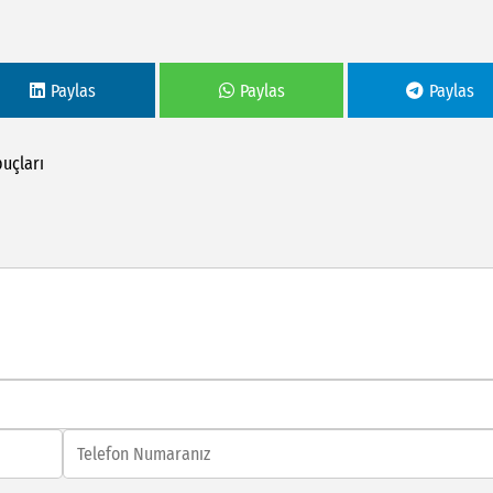
Paylas
Paylas
Paylas
puçları