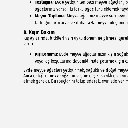
Tozlaşma:
Evde yetiştirilen bazı meyve ağaçları, 
ağaçlarınız varsa, iki farklı ağaç türü eklemek fayda
Meyve Toplama:
Meyve ağacınız meyve vermeye ba
tatlılığını artıracak ve daha fazla meyve oluşumun
8. Kışın Bakım
Kış aylarında, bitkilerinizin uyku dönemine girmesi gere
verin.
Kış Konumu:
Evde meyve ağaçlarınızın kışın soğuk 
veya kış koşullarına dayanıklı hale getirmek için öz
Evde meyve ağaçları yetiştirmek, sağlıklı ve doğal meyvel
Ancak, doğru meyve ağacını seçmek, ışık, sıcaklık, sulam
etmek gerekir. Bu ipuçlarını takip ederek, evinizde veriml