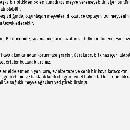
başka bir bitkiden polen almadıkça meyve veremeyebilir. Eğer bu tür
lı olabilir.
şladığında, olgunlaşan meyveleri dikkatlice toplayın. Bu, meyvenin
u teşvik edecektir.
kir. Bu dönemde, sulama miktarını azaltın ve bitkinin dinlenmesine iz
hava akımlarından korunması gerekir. Gerekirse, bitkinizi içeri alabil
el örtüler kullanabilirsiniz.
er elde etmenin yanı sıra, evinize taze ve canlı bir hava katacaktır.
a, gübreleme ve hastalık kontrolü gibi temel bakım faktörlerine dikk
i ve sağlıklı meyve ağaçları yetiştirebilirsiniz!