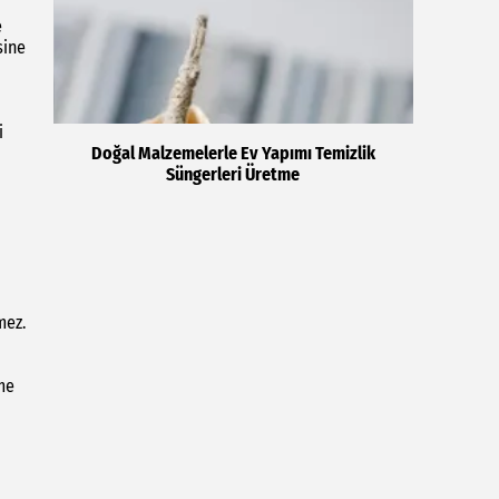
e
sine
i
Doğal Malzemelerle Ev Yapımı Temizlik
Süngerleri Üretme
mez.
me