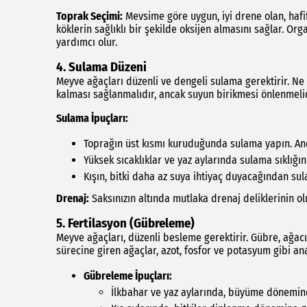
Toprak Seçimi:
Mevsime göre uygun, iyi drene olan, hafif
köklerin sağlıklı bir şekilde oksijen almasını sağlar. 
yardımcı olur.
4. Sulama Düzeni
Meyve ağaçları düzenli ve dengeli sulama gerektirir. Ne
kalması sağlanmalıdır, ancak suyun birikmesi önlenmelid
Sulama İpuçları:
Toprağın üst kısmı kuruduğunda sulama yapın. Anca
Yüksek sıcaklıklar ve yaz aylarında sulama sıklığını 
Kışın, bitki daha az suya ihtiyaç duyacağından sula
Drenaj:
Saksınızın altında mutlaka drenaj deliklerinin o
5. Fertilasyon (Gübreleme)
Meyve ağaçları, düzenli besleme gerektirir. Gübre, ağacı
sürecine giren ağaçlar, azot, fosfor ve potasyum gibi an
Gübreleme İpuçları:
İlkbahar ve yaz aylarında, büyüme döneminde