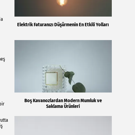
da
Elektrik Faturanızı Düşürmenin En Etkili Yolları
neş
Boş Kavanozlardan Modern Mumluk ve
bir
Saklama Ürünleri
yutta
iş