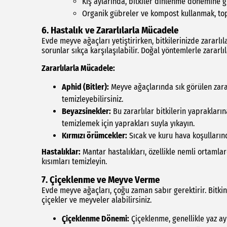
Kış aylarında, bitkiler dinlenme dönemine gi
Organik gübreler ve kompost kullanmak, top
6. Hastalık ve Zararlılarla Mücadele
Evde meyve ağaçları yetiştirirken, bitkilerinizde zararlıl
sorunlar sıkça karşılaşılabilir. Doğal yöntemlerle zararlı
Zararlılarla Mücadele:
Aphid (Bitler):
Meyve ağaçlarında sık görülen zararl
temizleyebilirsiniz.
Beyazsinekler:
Bu zararlılar bitkilerin yaprakların
temizlemek için yaprakları suyla yıkayın.
Kırmızı örümcekler:
Sıcak ve kuru hava koşullarınd
Hastalıklar:
Mantar hastalıkları, özellikle nemli ortamlard
kısımları temizleyin.
7. Çiçeklenme ve Meyve Verme
Evde meyve ağaçları, çoğu zaman sabır gerektirir. Bitkini
çiçekler ve meyveler alabilirsiniz.
Çiçeklenme Dönemi:
Çiçeklenme, genellikle yaz a