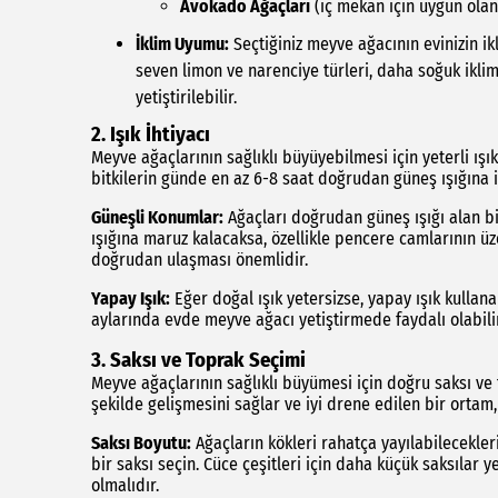
Avokado Ağaçları
(iç mekan için uygun olan 
İklim Uyumu:
Seçtiğiniz meyve ağacının evinizin ik
seven limon ve narenciye türleri, daha soğuk ikli
yetiştirilebilir.
2. Işık İhtiyacı
Meyve ağaçlarının sağlıklı büyüyebilmesi için yeterli ı
bitkilerin günde en az 6-8 saat doğrudan güneş ışığına
Güneşli Konumlar:
Ağaçları doğrudan güneş ışığı alan b
ışığına maruz kalacaksa, özellikle pencere camlarının üze
doğrudan ulaşması önemlidir.
Yapay Işık:
Eğer doğal ışık yetersizse, yapay ışık kullanab
aylarında evde meyve ağacı yetiştirmede faydalı olabilir
3. Saksı ve Toprak Seçimi
Meyve ağaçlarının sağlıklı büyümesi için doğru saksı ve 
şekilde gelişmesini sağlar ve iyi drene edilen bir ortam,
Saksı Boyutu:
Ağaçların kökleri rahatça yayılabilecekler
bir saksı seçin. Cüce çeşitleri için daha küçük saksılar 
olmalıdır.