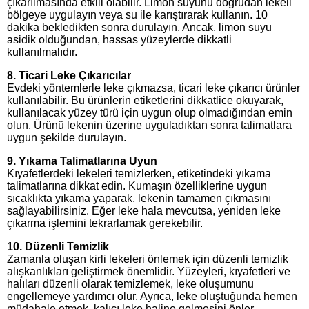
çıkarılmasında etkili olabilir. Limon suyunu doğrudan lekeli
bölgeye uygulayın veya su ile karıştırarak kullanın. 10
dakika bekledikten sonra durulayın. Ancak, limon suyu
asidik olduğundan, hassas yüzeylerde dikkatli
kullanılmalıdır.
8. Ticari Leke Çıkarıcılar
Evdeki yöntemlerle leke çıkmazsa, ticari leke çıkarıcı ürünler
kullanılabilir. Bu ürünlerin etiketlerini dikkatlice okuyarak,
kullanılacak yüzey türü için uygun olup olmadığından emin
olun. Ürünü lekenin üzerine uyguladıktan sonra talimatlara
uygun şekilde durulayın.
9. Yıkama Talimatlarına Uyun
Kıyafetlerdeki lekeleri temizlerken, etiketindeki yıkama
talimatlarına dikkat edin. Kumaşın özelliklerine uygun
sıcaklıkta yıkama yaparak, lekenin tamamen çıkmasını
sağlayabilirsiniz. Eğer leke hala mevcutsa, yeniden leke
çıkarma işlemini tekrarlamak gerekebilir.
10. Düzenli Temizlik
Zamanla oluşan kirli lekeleri önlemek için düzenli temizlik
alışkanlıkları geliştirmek önemlidir. Yüzeyleri, kıyafetleri ve
halıları düzenli olarak temizlemek, leke oluşumunu
engellemeye yardımcı olur. Ayrıca, leke oluştuğunda hemen
müdahale etmek, kalıcı leke haline gelmesini önler.