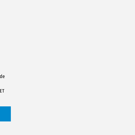
 de
YET