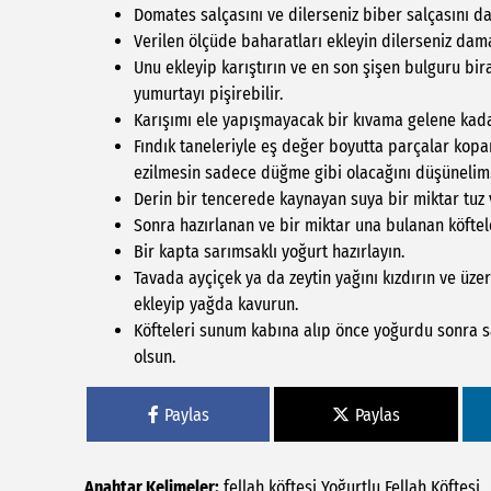
Domates salçasını ve dilerseniz biber salçasını da 
Verilen ölçüde baharatları ekleyin dilerseniz damak
Unu ekleyip karıştırın ve en son şişen bulguru bi
yumurtayı pişirebilir.
Karışımı ele yapışmayacak bir kıvama gelene kad
Fındık taneleriyle eş değer boyutta parçalar kopa
ezilmesin sadece düğme gibi olacağını düşünelim
Derin bir tencerede kaynayan suya bir miktar tuz v
Sonra hazırlanan ve bir miktar una bulanan köftel
Bir kapta sarımsaklı yoğurt hazırlayın.
Tavada ayçiçek ya da zeytin yağını kızdırın ve üz
ekleyip yağda kavurun.
Köfteleri sunum kabına alıp önce yoğurdu sonra sa
olsun.
Paylas
Paylas
Anahtar Kelimeler:
fellah köftesi
Yoğurtlu Fellah Köftesi