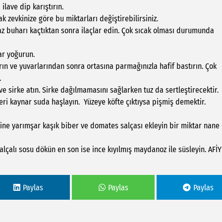
ilave dip karıştırın.
 zevkinize göre bu miktarları değiştirebilirsiniz.
raz buharı kaçtıktan sonra ilaçlar edin. Çok sıcak olması durumunda
ar yoğurun.
rın ve yuvarlarından sonra ortasına parmağınızla hafif bastırın. Çok
.
e sirke atın. Sirke dağılmamasını sağlarken tuz da sertleştirecektir.
eri kaynar suda haşlayın. Yüzeye köfte çıktıysa pişmiş demektir.
erine yarımşar kaşık biber ve domates salçası ekleyin bir miktar nane
lçalı sosu dökün en son ise ince kıyılmış maydanoz ile süsleyin. AFİ
Paylas
Paylas
Paylas