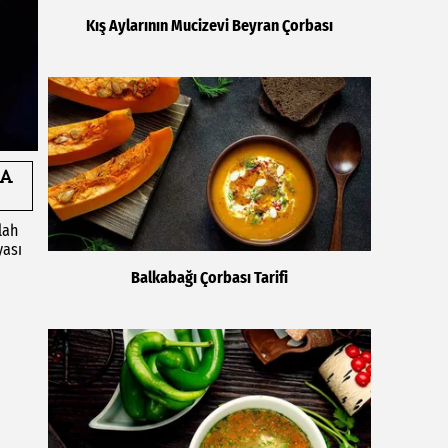
Kış Aylarının Mucizevi Beyran Çorbası
lah
yası
Balkabağı Çorbası Tarifi