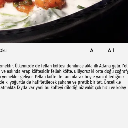
 Oku
emektir. Ülkemizde de fellah köftesi denilince akla ilk Adana gelir. Fel
e aslında Arap köftesidir fellah köfte. Biliyoruz ki orta doğu coğraf
 yemekler geliyor. Fellah köfte de tam olarak böyle yani dilediğiniz
de ki yoğurtla da hafifletilecek şahane ve pratik bir tat. Öncelikle
makta fayda var yani bu köfteyi dilediğiniz vakit çok hızlı ve kolay