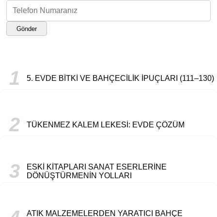
Gönder
1
5. EVDE BITKI VE BAHÇECILIK İPUÇLARI (111–130)
2
TÜKENMEZ KALEM LEKESI: EVDE ÇÖZÜM
3
ESKI KITAPLARI SANAT ESERLERINE
DÖNÜŞTÜRMENIN YOLLARI
ATIK MALZEMELERDEN YARATICI BAHÇE