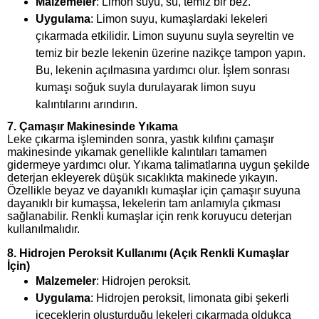
Malzemeler
: Limon suyu, su, temiz bir bez.
Uygulama
: Limon suyu, kumaşlardaki lekeleri
çıkarmada etkilidir. Limon suyunu suyla seyreltin ve
temiz bir bezle lekenin üzerine nazikçe tampon yapın.
Bu, lekenin açılmasına yardımcı olur. İşlem sonrası
kumaşı soğuk suyla durulayarak limon suyu
kalıntılarını arındırın.
7.
Çamaşır Makinesinde Yıkama
Leke çıkarma işleminden sonra, yastık kılıfını çamaşır
makinesinde yıkamak genellikle kalıntıları tamamen
gidermeye yardımcı olur. Yıkama talimatlarına uygun şekilde
deterjan ekleyerek düşük sıcaklıkta makinede yıkayın.
Özellikle beyaz ve dayanıklı kumaşlar için çamaşır suyuna
dayanıklı bir kumaşsa, lekelerin tam anlamıyla çıkması
sağlanabilir. Renkli kumaşlar için renk koruyucu deterjan
kullanılmalıdır.
8.
Hidrojen Peroksit Kullanımı (Açık Renkli Kumaşlar
İçin)
Malzemeler
: Hidrojen peroksit.
Uygulama
: Hidrojen peroksit, limonata gibi şekerli
içeceklerin oluşturduğu lekeleri çıkarmada oldukça