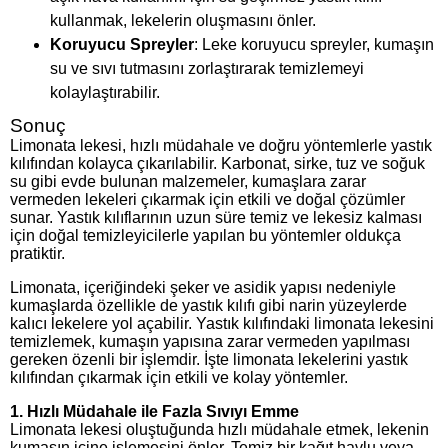
kullanmak, lekelerin oluşmasını önler.
Koruyucu Spreyler
: Leke koruyucu spreyler, kumaşın
su ve sıvı tutmasını zorlaştırarak temizlemeyi
kolaylaştırabilir.
Sonuç
Limonata lekesi, hızlı müdahale ve doğru yöntemlerle yastık
kılıfından kolayca çıkarılabilir. Karbonat, sirke, tuz ve soğuk
su gibi evde bulunan malzemeler, kumaşlara zarar
vermeden lekeleri çıkarmak için etkili ve doğal çözümler
sunar. Yastık kılıflarının uzun süre temiz ve lekesiz kalması
için doğal temizleyicilerle yapılan bu yöntemler oldukça
pratiktir.
Limonata, içeriğindeki şeker ve asidik yapısı nedeniyle
kumaşlarda özellikle de yastık kılıfı gibi narin yüzeylerde
kalıcı lekelere yol açabilir. Yastık kılıfındaki limonata lekesini
temizlemek, kumaşın yapısına zarar vermeden yapılması
gereken özenli bir işlemdir. İşte limonata lekelerini yastık
kılıfından çıkarmak için etkili ve kolay yöntemler.
1.
Hızlı Müdahale ile Fazla Sıvıyı Emme
Limonata lekesi oluştuğunda hızlı müdahale etmek, lekenin
kumaşın içine işlemesini önler. Temiz bir kağıt havlu veya