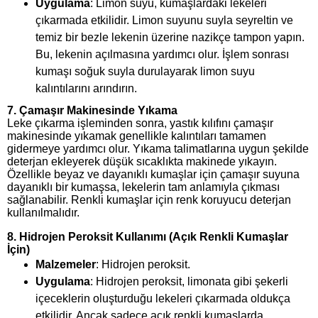
Uygulama
: Limon suyu, kumaşlardaki lekeleri
çıkarmada etkilidir. Limon suyunu suyla seyreltin ve
temiz bir bezle lekenin üzerine nazikçe tampon yapın.
Bu, lekenin açılmasına yardımcı olur. İşlem sonrası
kumaşı soğuk suyla durulayarak limon suyu
kalıntılarını arındırın.
7.
Çamaşır Makinesinde Yıkama
Leke çıkarma işleminden sonra, yastık kılıfını çamaşır
makinesinde yıkamak genellikle kalıntıları tamamen
gidermeye yardımcı olur. Yıkama talimatlarına uygun şekilde
deterjan ekleyerek düşük sıcaklıkta makinede yıkayın.
Özellikle beyaz ve dayanıklı kumaşlar için çamaşır suyuna
dayanıklı bir kumaşsa, lekelerin tam anlamıyla çıkması
sağlanabilir. Renkli kumaşlar için renk koruyucu deterjan
kullanılmalıdır.
8.
Hidrojen Peroksit Kullanımı (Açık Renkli Kumaşlar
İçin)
Malzemeler
: Hidrojen peroksit.
Uygulama
: Hidrojen peroksit, limonata gibi şekerli
içeceklerin oluşturduğu lekeleri çıkarmada oldukça
etkilidir. Ancak sadece açık renkli kumaşlarda