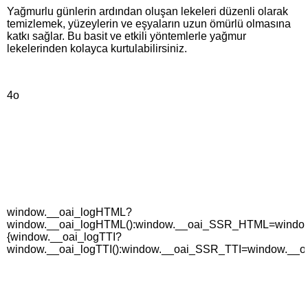
Yağmurlu günlerin ardından oluşan lekeleri düzenli olarak
temizlemek, yüzeylerin ve eşyaların uzun ömürlü olmasına
katkı sağlar. Bu basit ve etkili yöntemlerle yağmur
lekelerinden kolayca kurtulabilirsiniz.
4o
window.__oai_logHTML?
window.__oai_logHTML():window.__oai_SSR_HTML=window._
{window.__oai_logTTI?
window.__oai_logTTI():window.__oai_SSR_TTI=window.__oa