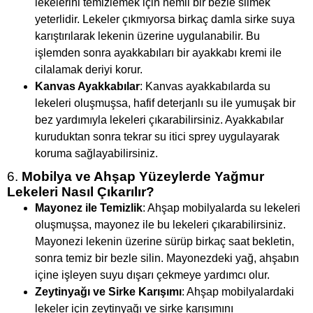
lekelerini temizlemek için nemli bir bezle silmek
yeterlidir. Lekeler çıkmıyorsa birkaç damla sirke suya
karıştırılarak lekenin üzerine uygulanabilir. Bu
işlemden sonra ayakkabıları bir ayakkabı kremi ile
cilalamak deriyi korur.
Kanvas Ayakkabılar
: Kanvas ayakkabılarda su
lekeleri oluşmuşsa, hafif deterjanlı su ile yumuşak bir
bez yardımıyla lekeleri çıkarabilirsiniz. Ayakkabılar
kuruduktan sonra tekrar su itici sprey uygulayarak
koruma sağlayabilirsiniz.
6.
Mobilya ve Ahşap Yüzeylerde Yağmur
Lekeleri Nasıl Çıkarılır?
Mayonez ile Temizlik
: Ahşap mobilyalarda su lekeleri
oluşmuşsa, mayonez ile bu lekeleri çıkarabilirsiniz.
Mayonezi lekenin üzerine sürüp birkaç saat bekletin,
sonra temiz bir bezle silin. Mayonezdeki yağ, ahşabın
içine işleyen suyu dışarı çekmeye yardımcı olur.
Zeytinyağı ve Sirke Karışımı
: Ahşap mobilyalardaki
lekeler için zeytinyağı ve sirke karışımını