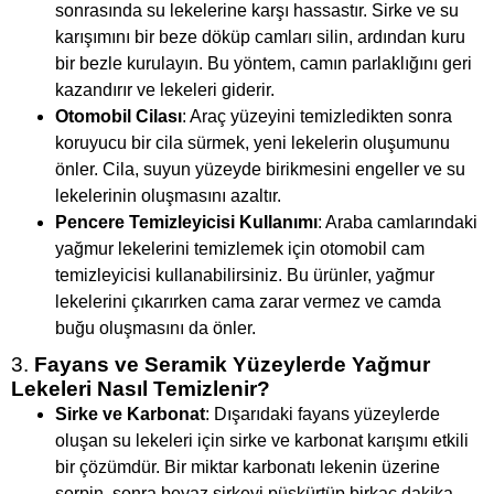
sonrasında su lekelerine karşı hassastır. Sirke ve su
karışımını bir beze döküp camları silin, ardından kuru
bir bezle kurulayın. Bu yöntem, camın parlaklığını geri
kazandırır ve lekeleri giderir.
Otomobil Cilası
: Araç yüzeyini temizledikten sonra
koruyucu bir cila sürmek, yeni lekelerin oluşumunu
önler. Cila, suyun yüzeyde birikmesini engeller ve su
lekelerinin oluşmasını azaltır.
Pencere Temizleyicisi Kullanımı
: Araba camlarındaki
yağmur lekelerini temizlemek için otomobil cam
temizleyicisi kullanabilirsiniz. Bu ürünler, yağmur
lekelerini çıkarırken cama zarar vermez ve camda
buğu oluşmasını da önler.
3.
Fayans ve Seramik Yüzeylerde Yağmur
Lekeleri Nasıl Temizlenir?
Sirke ve Karbonat
: Dışarıdaki fayans yüzeylerde
oluşan su lekeleri için sirke ve karbonat karışımı etkili
bir çözümdür. Bir miktar karbonatı lekenin üzerine
serpin, sonra beyaz sirkeyi püskürtüp birkaç dakika