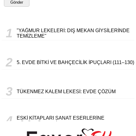
Gönder
1
"YAĞMUR LEKELERI: DIŞ MEKAN GIYSILERINDE
TEMIZLEME"
2
5. EVDE BITKI VE BAHÇECILIK İPUÇLARI (111–130)
3
TÜKENMEZ KALEM LEKESI: EVDE ÇÖZÜM
4
ESKI KITAPLARI SANAT ESERLERINE
DÖNÜŞTÜRMENIN YOLLARI