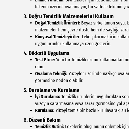
lekenin üzerine ovalamayın, bu sadece lekenin ya
3.
Doğru Temizlik Malzemelerini Kullanın
Doğal Temizlik Ürünleri:
Beyaz sirke, limon suyu, k
malzemeler hem çevre dostu hem de sağlığa zara
Kimyasal Temizleyiciler:
Leke çıkarmak için kullana
uygun ürünler kullanmaya özen gösterin.
4.
Dikkatli Uygulama
Test Etme:
Yeni bir temizlik ürünü kullanmadan ö
olun.
Ovalama Tekniği:
Yüzeyler üzerinde nazikçe ovalam
görmesine neden olabilir.
5.
Durulama ve Kurulama
İyi Durulama:
Temizlik ürünlerini uyguladıktan son
yüzeyin sararmasına veya zarar görmesine yol açab
Kurulama:
Yüzeyi temiz bir bezle kurulayarak, su l
6.
Düzenli Bakım
Temizlik Rutini:
Lekelerin oluşumunu önlemek için d