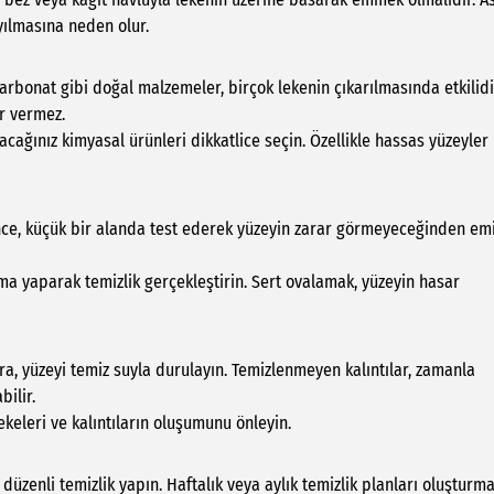
yılmasına neden olur.
arbonat gibi doğal malzemeler, birçok lekenin çıkarılmasında etkilidi
r vermez.
cağınız kimyasal ürünleri dikkatlice seçin. Özellikle hassas yüzeyler 
nce, küçük bir alanda test ederek yüzeyin zarar görmeyeceğinden em
a yaparak temizlik gerçekleştirin. Sert ovalamak, yüzeyin hasar
ra, yüzeyi temiz suyla durulayın. Temizlenmeyen kalıntılar, zamanla
ilir.
ekeleri ve kalıntıların oluşumunu önleyin.
üzenli temizlik yapın. Haftalık veya aylık temizlik planları oluşturma