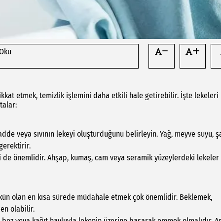
 Oku
at etmek, temizlik işlemini daha etkili hale getirebilir. İşte lekeleri
alar:
de veya sıvının lekeyi oluşturduğunu belirleyin. Yağ, meyve suyu, ş
gerektirir.
de önemlidir. Ahşap, kumaş, cam veya seramik yüzeylerdeki lekeler 
kün olan en kısa sürede müdahale etmek çok önemlidir. Beklemek,
n olabilir.
bir bez veya kağıt havluyla lekenin üzerine basarak emmek olmalıdır. A