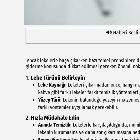
Haberi Sesli
Ancak lekelerle başa çıkarken bazı temel prensiplere dikk
giderme konusunda dikkat edilmesi gereken önemli nokt
1.
Leke Türünü Belirleyin
Leke Kaynağı:
Lekeleri çıkarmadan önce, hangi mad
kahve gibi farklı lekeler farklı temizlik yöntemleri 
Yüzey Türü:
Lekenin bulunduğu yüzeyin malzemesi 
farklı yöntemler uygulamak gerekebilir.
2.
Hızla Müdahale Edin
Anında Temizlik:
Lekelerle karşılaşıldığında, müm
lekenin kurumasına ve daha zor çıkarılmasına nede
Emme Yöntemi:
Sıvı lekeler için ilk adım, temiz 