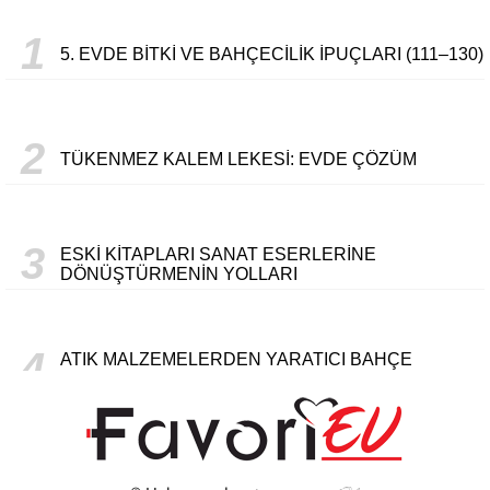
1
5. EVDE BITKI VE BAHÇECILIK İPUÇLARI (111–130)
2
TÜKENMEZ KALEM LEKESI: EVDE ÇÖZÜM
3
ESKI KITAPLARI SANAT ESERLERINE
DÖNÜŞTÜRMENIN YOLLARI
4
ATIK MALZEMELERDEN YARATICI BAHÇE
DEKORASYONLARI TASARLAMA
5
KOLAY GERI DÖNÜŞÜM PROJELERIYLE EVINIZI
YENILEME