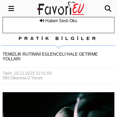
Haberi Sesli Oku
PRATİK BİLGİLER
TEMIZLIK RUTININI EGLENCELI HALE GETIRME
YOLLARI
Tarih: 16.12.2025 11:51:00
585 Okunma
0 Yorum