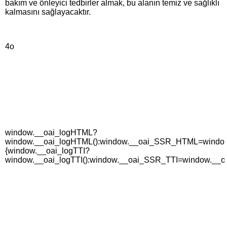
bakım ve önleyici tedbirler almak, bu alanın temiz ve sağlıklı
kalmasını sağlayacaktır.
4o
window.__oai_logHTML?
window.__oai_logHTML():window.__oai_SSR_HTML=window._
{window.__oai_logTTI?
window.__oai_logTTI():window.__oai_SSR_TTI=window.__oa