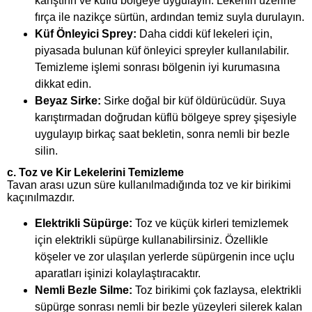
karıştırın ve küflü bölgeye uygulayın. Lekenin üzerine
fırça ile nazikçe sürtün, ardından temiz suyla durulayın.
Küf Önleyici Sprey:
Daha ciddi küf lekeleri için,
piyasada bulunan küf önleyici spreyler kullanılabilir.
Temizleme işlemi sonrası bölgenin iyi kurumasına
dikkat edin.
Beyaz Sirke:
Sirke doğal bir küf öldürücüdür. Suya
karıştırmadan doğrudan küflü bölgeye sprey şişesiyle
uygulayıp birkaç saat bekletin, sonra nemli bir bezle
silin.
c.
Toz ve Kir Lekelerini Temizleme
Tavan arası uzun süre kullanılmadığında toz ve kir birikimi
kaçınılmazdır.
Elektrikli Süpürge:
Toz ve küçük kirleri temizlemek
için elektrikli süpürge kullanabilirsiniz. Özellikle
köşeler ve zor ulaşılan yerlerde süpürgenin ince uçlu
aparatları işinizi kolaylaştıracaktır.
Nemli Bezle Silme:
Toz birikimi çok fazlaysa, elektrikli
süpürge sonrası nemli bir bezle yüzeyleri silerek kalan