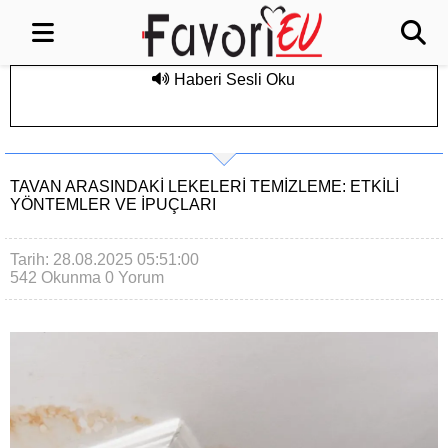
Haberi Sesli Oku
TAVAN ARASINDAKI LEKELERI TEMIZLEME: ETKILI
YÖNTEMLER VE İPUÇLARI
Tarih: 28.08.2025 05:51:00
542 Okunma
0 Yorum