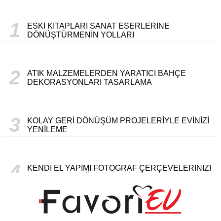
1
ESKI KITAPLARI SANAT ESERLERINE
DÖNÜŞTÜRMENIN YOLLARI
2
ATIK MALZEMELERDEN YARATICI BAHÇE
DEKORASYONLARI TASARLAMA
3
KOLAY GERI DÖNÜŞÜM PROJELERIYLE EVINIZI
YENILEME
4
KENDI EL YAPIMI FOTOĞRAF ÇERÇEVELERINIZI
OLUŞTURMA YÖNTEMLERI
5
AHŞAP PALETLERDEN KÜÇÜK MOBILYA