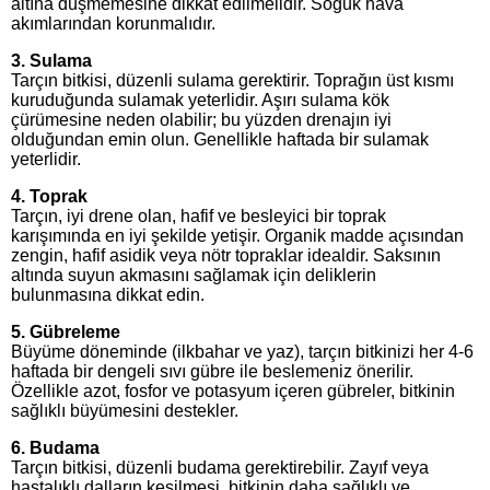
altına düşmemesine dikkat edilmelidir. Soğuk hava
akımlarından korunmalıdır.
3. Sulama
Tarçın bitkisi, düzenli sulama gerektirir. Toprağın üst kısmı
kuruduğunda sulamak yeterlidir. Aşırı sulama kök
çürümesine neden olabilir; bu yüzden drenajın iyi
olduğundan emin olun. Genellikle haftada bir sulamak
yeterlidir.
4. Toprak
Tarçın, iyi drene olan, hafif ve besleyici bir toprak
karışımında en iyi şekilde yetişir. Organik madde açısından
zengin, hafif asidik veya nötr topraklar idealdir. Saksının
altında suyun akmasını sağlamak için deliklerin
bulunmasına dikkat edin.
5. Gübreleme
Büyüme döneminde (ilkbahar ve yaz), tarçın bitkinizi her 4-6
haftada bir dengeli sıvı gübre ile beslemeniz önerilir.
Özellikle azot, fosfor ve potasyum içeren gübreler, bitkinin
sağlıklı büyümesini destekler.
6. Budama
Tarçın bitkisi, düzenli budama gerektirebilir. Zayıf veya
hastalıklı dalların kesilmesi, bitkinin daha sağlıklı ve