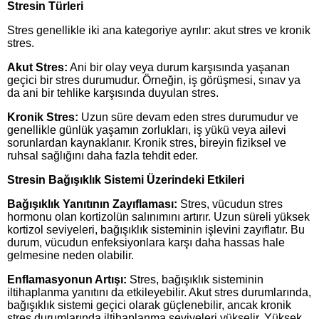
Stresin Türleri
Stres genellikle iki ana kategoriye ayrılır: akut stres ve kronik
stres.
Akut Stres:
Ani bir olay veya durum karşısında yaşanan
geçici bir stres durumudur. Örneğin, iş görüşmesi, sınav ya
da ani bir tehlike karşısında duyulan stres.
Kronik Stres:
Uzun süre devam eden stres durumudur ve
genellikle günlük yaşamın zorlukları, iş yükü veya ailevi
sorunlardan kaynaklanır. Kronik stres, bireyin fiziksel ve
ruhsal sağlığını daha fazla tehdit eder.
Stresin Bağışıklık Sistemi Üzerindeki Etkileri
Bağışıklık Yanıtının Zayıflaması:
Stres, vücudun stres
hormonu olan kortizolün salınımını artırır. Uzun süreli yüksek
kortizol seviyeleri, bağışıklık sisteminin işlevini zayıflatır. Bu
durum, vücudun enfeksiyonlara karşı daha hassas hale
gelmesine neden olabilir.
Enflamasyonun Artışı:
Stres, bağışıklık sisteminin
iltihaplanma yanıtını da etkileyebilir. Akut stres durumlarında,
bağışıklık sistemi geçici olarak güçlenebilir, ancak kronik
stres durumlarında iltihaplanma seviyeleri yükselir. Yüksek