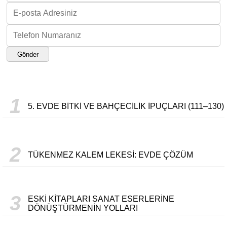
Gönder
1
5. EVDE BITKI VE BAHÇECILIK İPUÇLARI (111–130)
2
TÜKENMEZ KALEM LEKESI: EVDE ÇÖZÜM
3
ESKI KITAPLARI SANAT ESERLERINE
DÖNÜŞTÜRMENIN YOLLARI