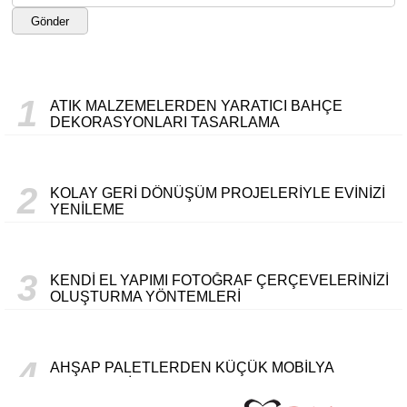
Gönder
1
ATIK MALZEMELERDEN YARATICI BAHÇE
DEKORASYONLARI TASARLAMA
2
KOLAY GERI DÖNÜŞÜM PROJELERIYLE EVINIZI
YENILEME
3
KENDI EL YAPIMI FOTOĞRAF ÇERÇEVELERINIZI
OLUŞTURMA YÖNTEMLERI
4
AHŞAP PALETLERDEN KÜÇÜK MOBILYA
PROJELERI