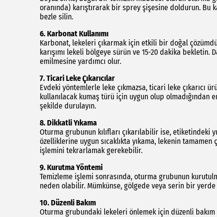
oranında) karıştırarak bir sprey şişesine doldurun. Bu ka
bezle silin.
6. Karbonat Kullanımı
Karbonat, lekeleri çıkarmak için etkili bir doğal çözümdü
karışımı lekeli bölgeye sürün ve 15-20 dakika bekletin. D
emilmesine yardımcı olur.
7. Ticari Leke Çıkarıcılar
Evdeki yöntemlerle leke çıkmazsa, ticari leke çıkarıcı ürü
kullanılacak kumaş türü için uygun olup olmadığından e
şekilde durulayın.
8. Dikkatli Yıkama
Oturma grubunun kılıfları çıkarılabilir ise, etiketindeki
özelliklerine uygun sıcaklıkta yıkama, lekenin tamamen 
işlemini tekrarlamak gerekebilir.
9. Kurutma Yöntemi
Temizleme işlemi sonrasında, oturma grubunun kurutulma
neden olabilir. Mümkünse, gölgede veya serin bir yerde
10. Düzenli Bakım
Oturma grubundaki lekeleri önlemek için düzenli bakım 