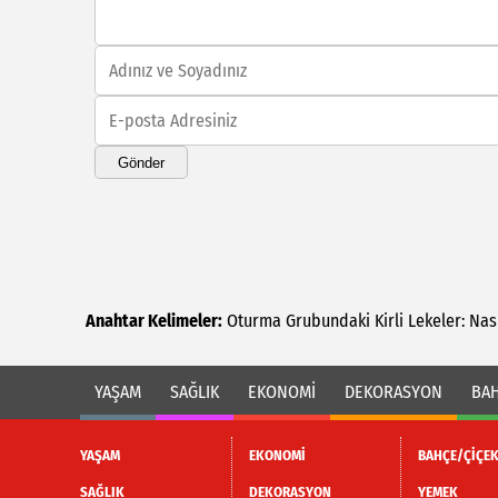
Gönder
Anahtar Kelimeler:
Oturma
Grubundaki
Kirli
Lekeler:
Nas
YAŞAM
SAĞLIK
EKONOMİ
DEKORASYON
BAH
YAŞAM
EKONOMİ
BAHÇE/ÇİÇE
SAĞLIK
DEKORASYON
YEMEK