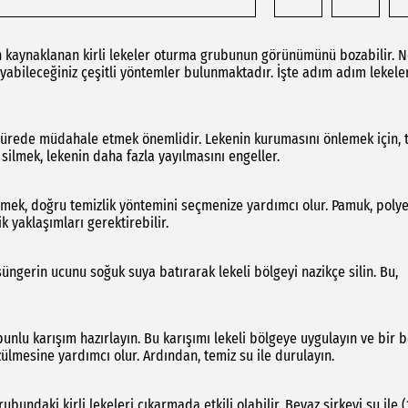
n kaynaklanan kirli lekeler oturma grubunun görünümünü bozabilir. 
ayabileceğiniz çeşitli yöntemler bulunmaktadır. İşte adım adım lekele
sa sürede müdahale etmek önemlidir. Lekenin kurumasını önlemek için, 
 silmek, lekenin daha fazla yayılmasını engeller.
k, doğru temizlik yöntemini seçmenize yardımcı olur. Pamuk, polye
k yaklaşımları gerektirebilir.
süngerin ucunu soğuk suya batırarak lekeli bölgeyi nazikçe silin. Bu,
sabunlu karışım hazırlayın. Bu karışımı lekeli bölgeye uygulayın ve bir 
zülmesine yardımcı olur. Ardından, temiz su ile durulayın.
undaki kirli lekeleri çıkarmada etkili olabilir. Beyaz sirkeyi su ile (1