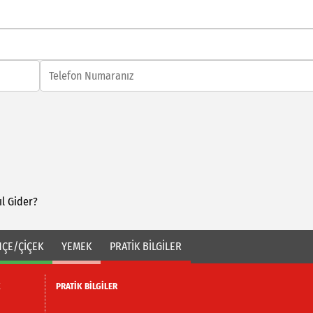
ıl
Gider?
ÇE/ÇİÇEK
YEMEK
PRATİK BİLGİLER
K
PRATİK BİLGİLER