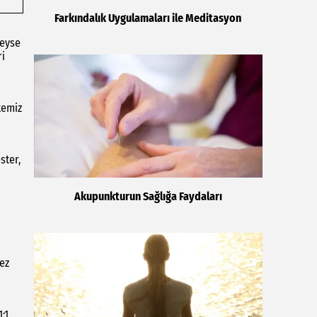
Farkındalık Uygulamaları ile Meditasyon
Neyse
ri
temiz
ster,
Akupunkturun Sağlığa Faydaları
bez
:1