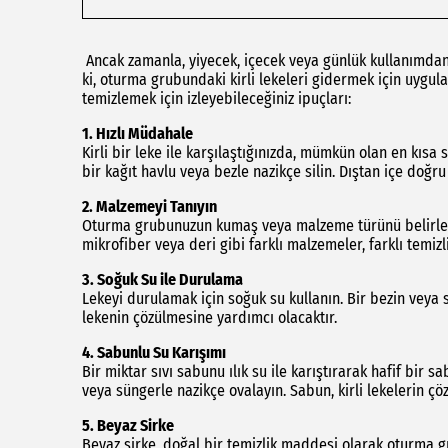
Ancak zamanla, yiyecek, içecek veya günlük kullanımda
ki, oturma grubundaki kirli lekeleri gidermek için uygul
temizlemek için izleyebileceğiniz ipuçları:
1. Hızlı Müdahale
Kirli bir leke ile karşılaştığınızda, mümkün olan en kı
bir kağıt havlu veya bezle nazikçe silin. Dıştan içe doğru
2. Malzemeyi Tanıyın
Oturma grubunuzun kumaş veya malzeme türünü belirleme
mikrofiber veya deri gibi farklı malzemeler, farklı temizli
3. Soğuk Su ile Durulama
Lekeyi durulamak için soğuk su kullanın. Bir bezin veya 
lekenin çözülmesine yardımcı olacaktır.
4. Sabunlu Su Karışımı
Bir miktar sıvı sabunu ılık su ile karıştırarak hafif bir 
veya süngerle nazikçe ovalayın. Sabun, kirli lekelerin çö
5. Beyaz Sirke
Beyaz sirke, doğal bir temizlik maddesi olarak oturma grub