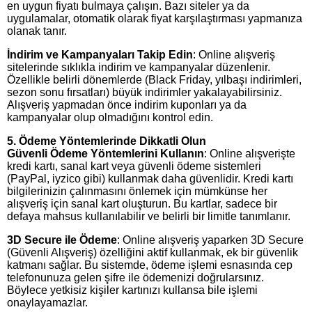
en uygun fiyatı bulmaya çalışın. Bazı siteler ya da
uygulamalar, otomatik olarak fiyat karşılaştırması yapmanıza
olanak tanır.
İndirim ve Kampanyaları Takip Edin
: Online alışveriş
sitelerinde sıklıkla indirim ve kampanyalar düzenlenir.
Özellikle belirli dönemlerde (Black Friday, yılbaşı indirimleri,
sezon sonu fırsatları) büyük indirimler yakalayabilirsiniz.
Alışveriş yapmadan önce indirim kuponları ya da
kampanyalar olup olmadığını kontrol edin.
5. Ödeme Yöntemlerinde Dikkatli Olun
Güvenli Ödeme Yöntemlerini Kullanın
: Online alışverişte
kredi kartı, sanal kart veya güvenli ödeme sistemleri
(PayPal, iyzico gibi) kullanmak daha güvenlidir. Kredi kartı
bilgilerinizin çalınmasını önlemek için mümkünse her
alışveriş için sanal kart oluşturun. Bu kartlar, sadece bir
defaya mahsus kullanılabilir ve belirli bir limitle tanımlanır.
3D Secure ile Ödeme
: Online alışveriş yaparken 3D Secure
(Güvenli Alışveriş) özelliğini aktif kullanmak, ek bir güvenlik
katmanı sağlar. Bu sistemde, ödeme işlemi esnasında cep
telefonunuza gelen şifre ile ödemenizi doğrularsınız.
Böylece yetkisiz kişiler kartınızı kullansa bile işlemi
onaylayamazlar.