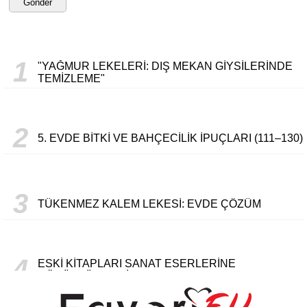
Gönder
1
"YAĞMUR LEKELERI: DIŞ MEKAN GIYSILERINDE
TEMIZLEME"
2
5. EVDE BITKI VE BAHÇECILIK İPUÇLARI (111–130)
3
TÜKENMEZ KALEM LEKESI: EVDE ÇÖZÜM
4
ESKI KITAPLARI SANAT ESERLERINE
DÖNÜŞTÜRMENIN YOLLARI