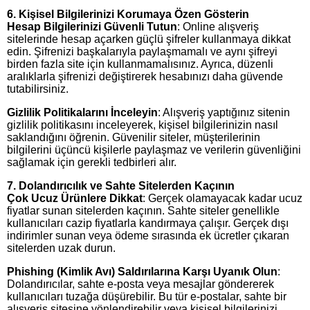
6. Kişisel Bilgilerinizi Korumaya Özen Gösterin
Hesap Bilgilerinizi Güvenli Tutun
: Online alışveriş
sitelerinde hesap açarken güçlü şifreler kullanmaya dikkat
edin. Şifrenizi başkalarıyla paylaşmamalı ve aynı şifreyi
birden fazla site için kullanmamalısınız. Ayrıca, düzenli
aralıklarla şifrenizi değiştirerek hesabınızı daha güvende
tutabilirsiniz.
Gizlilik Politikalarını İnceleyin
: Alışveriş yaptığınız sitenin
gizlilik politikasını inceleyerek, kişisel bilgilerinizin nasıl
saklandığını öğrenin. Güvenilir siteler, müşterilerinin
bilgilerini üçüncü kişilerle paylaşmaz ve verilerin güvenliğini
sağlamak için gerekli tedbirleri alır.
7. Dolandırıcılık ve Sahte Sitelerden Kaçının
Çok Ucuz Ürünlere Dikkat
: Gerçek olamayacak kadar ucuz
fiyatlar sunan sitelerden kaçının. Sahte siteler genellikle
kullanıcıları cazip fiyatlarla kandırmaya çalışır. Gerçek dışı
indirimler sunan veya ödeme sırasında ek ücretler çıkaran
sitelerden uzak durun.
Phishing (Kimlik Avı) Saldırılarına Karşı Uyanık Olun
:
Dolandırıcılar, sahte e-posta veya mesajlar göndererek
kullanıcıları tuzağa düşürebilir. Bu tür e-postalar, sahte bir
alışveriş sitesine yönlendirebilir veya kişisel bilgilerinizi