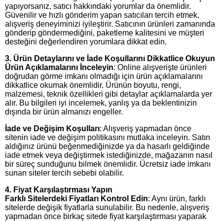
yapıyorsanız, satıcı hakkındaki yorumlar da önemlidir.
Güvenilir ve hızlı gönderim yapan satıcıları tercih etmek,
alışveriş deneyiminizi iyileştirir. Satıcının ürünleri zamanında
gönderip göndermediğini, paketleme kalitesini ve müşteri
desteğini değerlendiren yorumlara dikkat edin.
3. Ürün Detaylarını ve İade Koşullarını Dikkatlice Okuyun
Ürün Açıklamalarını İnceleyin
: Online alışverişte ürünleri
doğrudan görme imkanı olmadığı için ürün açıklamalarını
dikkatlice okumak önemlidir. Ürünün boyutu, rengi,
malzemesi, teknik özellikleri gibi detaylar açıklamalarda yer
alır. Bu bilgileri iyi incelemek, yanlış ya da beklentinizin
dışında bir ürün almanızı engeller.
İade ve Değişim Koşulları
: Alışveriş yapmadan önce
sitenin iade ve değişim politikasını mutlaka inceleyin. Satın
aldığınız ürünü beğenmediğinizde ya da hasarlı geldiğinde
iade etmek veya değiştirmek istediğinizde, mağazanın nasıl
bir süreç sunduğunu bilmek önemlidir. Ücretsiz iade imkanı
sunan siteler tercih sebebi olabilir.
4. Fiyat Karşılaştırması Yapın
Farklı Sitelerdeki Fiyatları Kontrol Edin
: Aynı ürün, farklı
sitelerde değişik fiyatlarla sunulabilir. Bu nedenle, alışveriş
yapmadan önce birkaç sitede fiyat karşılaştırması yaparak