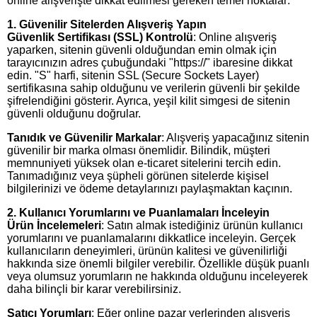
online alışverişte dikkat edilmesi gereken temel noktalar:
1. Güvenilir Sitelerden Alışveriş Yapın
Güvenlik Sertifikası (SSL) Kontrolü
: Online alışveriş
yaparken, sitenin güvenli olduğundan emin olmak için
tarayıcınızın adres çubuğundaki "https://" ibaresine dikkat
edin. "S" harfi, sitenin SSL (Secure Sockets Layer)
sertifikasına sahip olduğunu ve verilerin güvenli bir şekilde
şifrelendiğini gösterir. Ayrıca, yeşil kilit simgesi de sitenin
güvenli olduğunu doğrular.
Tanıdık ve Güvenilir Markalar
: Alışveriş yapacağınız sitenin
güvenilir bir marka olması önemlidir. Bilindik, müşteri
memnuniyeti yüksek olan e-ticaret sitelerini tercih edin.
Tanımadığınız veya şüpheli görünen sitelerde kişisel
bilgilerinizi ve ödeme detaylarınızı paylaşmaktan kaçının.
2. Kullanıcı Yorumlarını ve Puanlamaları İnceleyin
Ürün İncelemeleri
: Satın almak istediğiniz ürünün kullanıcı
yorumlarını ve puanlamalarını dikkatlice inceleyin. Gerçek
kullanıcıların deneyimleri, ürünün kalitesi ve güvenilirliği
hakkında size önemli bilgiler verebilir. Özellikle düşük puanlı
veya olumsuz yorumların ne hakkında olduğunu inceleyerek
daha bilinçli bir karar verebilirsiniz.
Satıcı Yorumları
: Eğer online pazar yerlerinden alışveriş