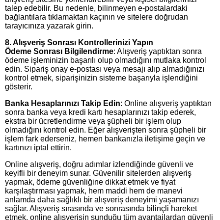
talep edebilir. Bu nedenle, bilinmeyen e-postalardaki
bağlantılara tıklamaktan kaçının ve sitelere doğrudan
tarayıcınıza yazarak girin.
8. Alışveriş Sonrası Kontrollerinizi Yapın
Ödeme Sonrası Bilgilendirme
: Alışveriş yaptıktan sonra
ödeme işleminizin başarılı olup olmadığını mutlaka kontrol
edin. Sipariş onay e-postası veya mesajı alıp almadığınızı
kontrol etmek, siparişinizin sisteme başarıyla işlendiğini
gösterir.
Banka Hesaplarınızı Takip Edin
: Online alışveriş yaptıktan
sonra banka veya kredi kartı hesaplarınızı takip ederek,
ekstra bir ücretlendirme veya şüpheli bir işlem olup
olmadığını kontrol edin. Eğer alışverişten sonra şüpheli bir
işlem fark ederseniz, hemen bankanızla iletişime geçin ve
kartınızı iptal ettirin.
Online alışveriş, doğru adımlar izlendiğinde güvenli ve
keyifli bir deneyim sunar. Güvenilir sitelerden alışveriş
yapmak, ödeme güvenliğine dikkat etmek ve fiyat
karşılaştırması yapmak, hem maddi hem de manevi
anlamda daha sağlıklı bir alışveriş deneyimi yaşamanızı
sağlar. Alışveriş sırasında ve sonrasında bilinçli hareket
etmek, online alışverişin sunduğu tüm avantajlardan güvenli