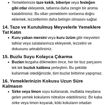
Yemeklerinize
taze kekik, biberiye
veya
fesleğen
gibi otlar
ekleyerek, tatlarına daha zengin bir aroma
katabilirsiniz. Bu otları yemeklerin sonlarına doğru
eklemek, lezzetlerinin daha belirgin olmasını sağlar.
14. Taze ve Kurutulmuş Meyvelerle Yemeklere
Tat Katın
Kuru yaban mersini
veya
kuru üzüm
gibi meyveleri
tatlılar veya salatalarınıza ekleyerek, lezzetini ve
dokusunu artırabilirsiniz.
15. Buzlu Suyu Kolayca Çıkarma
Buzları
tezgaha dökmeden önce, her bir buz parçasını
tek tek
buzluk kalıbına
yerleştirin. Bu şekilde
kullanmak istediğinizde, tüm buzlar birbirine yapışmaz.
16. Yemeklerinizin Kokusu Uzun Süre
Kalmasın
Sirke veya limon
suyu kullanarak, mutfakta meydana
gelen yemek kokularını nötralize edebilirsiniz. Bir kaba
sirke veya limon koyarak, kötü kokuların ortadan