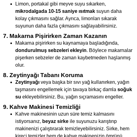
Limon, portakal gibi meyve suyu sıkarken,
mikrodalgada 10-15 saniye ısıtmak
suyun daha
kolay çıkmasını sağlar. Ayrıca, limonları sıkarak
suyunun daha fazla çıkmasını sağlayabilirsiniz.
7. Makarna Pişirirken Zaman Kazanın
Makarna pişirirken su kaynamaya başladığında,
dondurulmuş sebzeleri ekleyin
. Böylece makarnalar
pişerken sebzeler de zaman kaybetmeden haşlanmış
olur.
8. Zeytinyağı Tabanı Koruma
Zeytinyağı
veya başka bir sıvı yağ kullanırken, yağın
taşmasını engellemek için tavaya birkaç damla
soğuk
su
ekleyebilirsiniz. Bu, yağın sıçramasını engeller.
9. Kahve Makinesi Temizliği
Kahve makinesinin uzun süre temiz kalmasını
istiyorsanız,
beyaz sirke
ile suyunuzu karıştırıp
makinenizi çalıştırarak temizleyebilirsiniz. Sirke, hem
kireci temizler hem de kahve makinenizin ömrünü