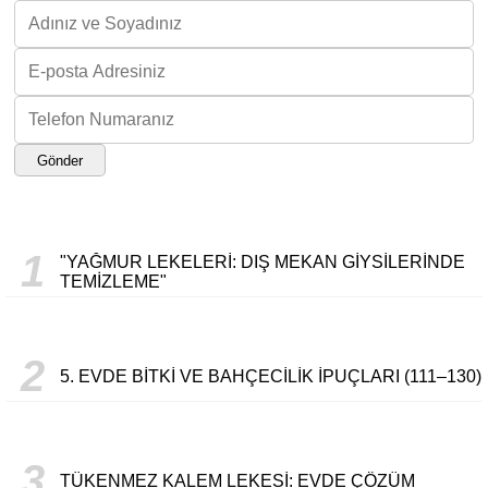
Gönder
1
"YAĞMUR LEKELERI: DIŞ MEKAN GIYSILERINDE
TEMIZLEME"
2
5. EVDE BITKI VE BAHÇECILIK İPUÇLARI (111–130)
3
TÜKENMEZ KALEM LEKESI: EVDE ÇÖZÜM