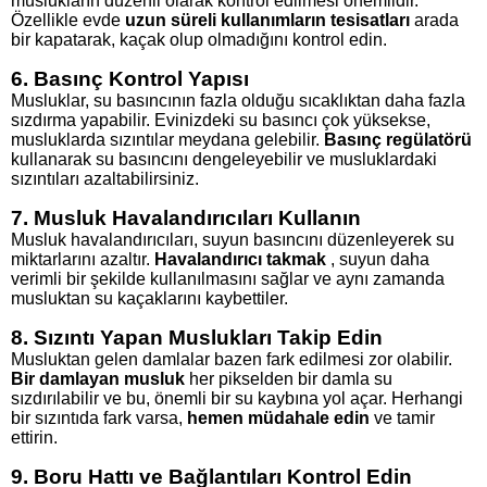
muslukların düzenli olarak kontrol edilmesi önemlidir.
Özellikle evde
uzun süreli kullanımların tesisatları
arada
bir kapatarak, kaçak olup olmadığını kontrol edin.
6. Basınç Kontrol Yapısı
Musluklar, su basıncının fazla olduğu sıcaklıktan daha fazla
sızdırma yapabilir. Evinizdeki su basıncı çok yüksekse,
musluklarda sızıntılar meydana gelebilir.
Basınç regülatörü
kullanarak su basıncını dengeleyebilir ve musluklardaki
sızıntıları azaltabilirsiniz.
7. Musluk Havalandırıcıları Kullanın
Musluk havalandırıcıları, suyun basıncını düzenleyerek su
miktarlarını azaltır.
Havalandırıcı takmak
, suyun daha
verimli bir şekilde kullanılmasını sağlar ve aynı zamanda
musluktan su kaçaklarını kaybettiler.
8. Sızıntı Yapan Muslukları Takip Edin
Musluktan gelen damlalar bazen fark edilmesi zor olabilir.
Bir damlayan musluk
her pikselden bir damla su
sızdırılabilir ve bu, önemli bir su kaybına yol açar. Herhangi
bir sızıntıda fark varsa,
hemen müdahale edin
ve tamir
ettirin.
9. Boru Hattı ve Bağlantıları Kontrol Edin