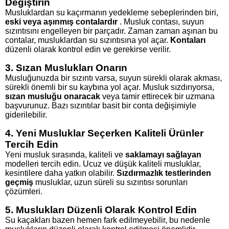
Değiştirin
Musluklardan su kaçırmanın yedekleme sebeplerinden biri,
eski veya aşınmış contalardır
. Musluk contası, suyun
sızıntısını engelleyen bir parçadır. Zaman zaman aşınan bu
contalar, musluklardan su sızıntısına yol açar.
Kontaları
düzenli olarak kontrol edin ve gerekirse verilir.
3. Sızan Muslukları Onarın
Musluğunuzda bir sızıntı varsa, suyun sürekli olarak akması,
sürekli önemli bir su kaybına yol açar. Musluk sızdırıyorsa,
sızan musluğu onaracak
veya tamir ettirecek bir uzmana
başvurunuz. Bazı sızıntılar basit bir conta değişimiyle
giderilebilir.
4. Yeni Musluklar Seçerken Kaliteli Ürünler
Tercih Edin
Yeni musluk sırasında, kaliteli ve
saklamayı sağlayan
modelleri tercih edin. Ucuz ve düşük kaliteli musluklar,
kesintilere daha yatkın olabilir.
Sızdırmazlık testlerinden
geçmiş
musluklar, uzun süreli su sızıntısı sorunları
çözümleri.
5. Muslukları Düzenli Olarak Kontrol Edin
Su kaçakları bazen hemen fark edilmeyebilir, bu nedenle