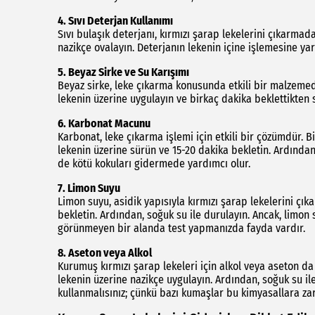
4.
Sıvı Deterjan Kullanımı
Sıvı bulaşık deterjanı, kırmızı şarap lekelerini çıkarmada
nazikçe ovalayın. Deterjanın lekenin içine işlemesine yar
5.
Beyaz Sirke ve Su Karışımı
Beyaz sirke, leke çıkarma konusunda etkili bir malzemedi
lekenin üzerine uygulayın ve birkaç dakika beklettikten 
6.
Karbonat Macunu
Karbonat, leke çıkarma işlemi için etkili bir çözümdür. 
lekenin üzerine sürün ve 15-20 dakika bekletin. Ardından
de kötü kokuları gidermede yardımcı olur.
7.
Limon Suyu
Limon suyu, asidik yapısıyla kırmızı şarap lekelerini çık
bekletin. Ardından, soğuk su ile durulayın. Ancak, lim
görünmeyen bir alanda test yapmanızda fayda vardır.
8.
Aseton veya Alkol
Kurumuş kırmızı şarap lekeleri için alkol veya aseton da 
lekenin üzerine nazikçe uygulayın. Ardından, soğuk su i
kullanmalısınız; çünkü bazı kumaşlar bu kimyasallara zar