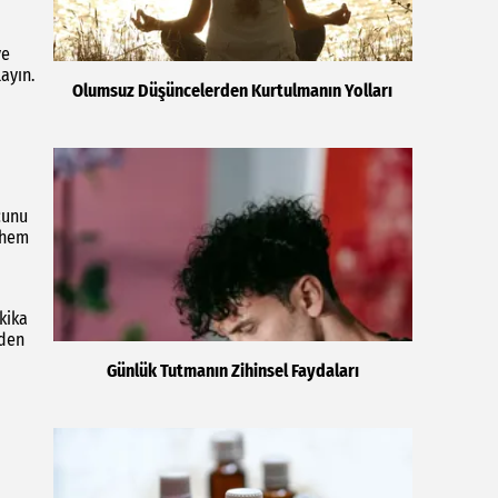
ve
ayın.
Olumsuz Düşüncelerden Kurtulmanın Yolları
cunu
 hem
kika
zden
Günlük Tutmanın Zihinsel Faydaları