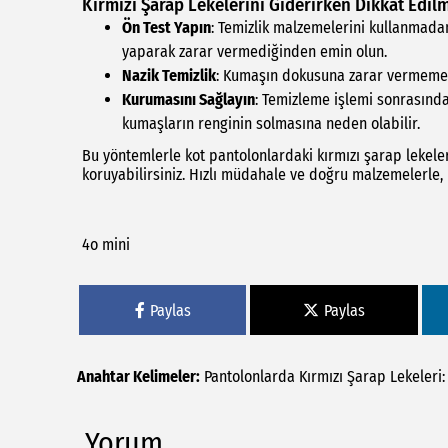
Kırmızı Şarap Lekelerini Giderirken Dikkat Edil
Ön Test Yapın
: Temizlik malzemelerini kullanmad
yaparak zarar vermediğinden emin olun.
Nazik Temizlik
: Kumaşın dokusuna zarar vermemek 
Kurumasını Sağlayın
: Temizleme işlemi sonrasınd
kumaşların renginin solmasına neden olabilir.
Bu yöntemlerle kot pantolonlardaki kırmızı şarap lekeleri
koruyabilirsiniz. Hızlı müdahale ve doğru malzemelerle
4o mini
Paylas
Paylas
Anahtar Kelimeler:
Pantolonlarda
Kırmızı
Şarap
Lekeleri:
Yorum