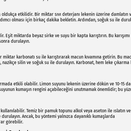
 oldukça etkilidir. Bir miktar sıvı deterjanı lekenin üzerine damlatın 
dımcı olması için birkaç dakika bekletin. Ardından, soğuk su ile durul
r. Eşit miktarda beyaz sirke ve suyu bir kapta karıştırın. Bu karışımı
sonra durulayın.
Bir miktar karbonatı su ile karıştırarak macun kıvamına getirin. Bu ma
, nazikçe silin ve soğuk su ile durulayın. Karbonat, hem leke çıkarma
armada etkili olabilir. Limon suyunu lekenin üzerine dökün ve 10-15 da
on suyunun kumaşın rengini açabileceğini unutmamak önemlidir; bu yü
kullanılabilir. Temiz bir pamuk topunu alkol veya aseton ile ıslatın ve
le durulayın. Ancak, bu yöntemi yalnızca dayanıklı kumaşlarda
ar görebilir.