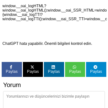
window.__oai_logHTML?
window.__oai_logHTML():window.__oai_SSR_HTML=window._
{window.__oai_logTTI?
window.__oai_logTTI():window.__oai_SSR_TTI=window.__oa
ChatGPT hata yapabilir. Önemli bilgileri kontrol edin.
Paylas
Paylas
Paylas
Paylas
Paylas
Yorum