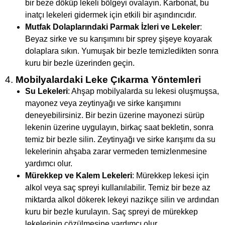
bir beze döküp lekeli bölgeyi ovalayın. Karbonat, bu
inatçı lekeleri gidermek için etkili bir aşındırıcıdır.
Mutfak Dolaplarındaki Parmak İzleri ve Lekeler
:
Beyaz sirke ve su karışımını bir sprey şişeye koyarak
dolaplara sıkın. Yumuşak bir bezle temizledikten sonra
kuru bir bezle üzerinden geçin.
4.
Mobilyalardaki Leke Çıkarma Yöntemleri
Su Lekeleri
: Ahşap mobilyalarda su lekesi oluşmuşsa,
mayonez veya zeytinyağı ve sirke karışımını
deneyebilirsiniz. Bir bezin üzerine mayonezi sürüp
lekenin üzerine uygulayın, birkaç saat bekletin, sonra
temiz bir bezle silin. Zeytinyağı ve sirke karışımı da su
lekelerinin ahşaba zarar vermeden temizlenmesine
yardımcı olur.
Mürekkep ve Kalem Lekeleri
: Mürekkep lekesi için
alkol veya saç spreyi kullanılabilir. Temiz bir beze az
miktarda alkol dökerek lekeyi nazikçe silin ve ardından
kuru bir bezle kurulayın. Saç spreyi de mürekkep
lekelerinin çözülmesine yardımcı olur.