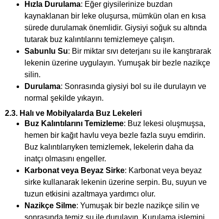
Hızla Durulama
: Eğer giysilerinize buzdan
kaynaklanan bir leke oluşursa, mümkün olan en kısa
sürede durulamak önemlidir. Giysiyi soğuk su altında
tutarak buz kalıntılarını temizlemeye çalışın.
Sabunlu Su
: Bir miktar sıvı deterjanı su ile karıştırarak
lekenin üzerine uygulayın. Yumuşak bir bezle nazikçe
silin.
Durulama
: Sonrasında giysiyi bol su ile durulayın ve
normal şekilde yıkayın.
2.3.
Halı ve Mobilyalarda Buz Lekeleri
Buz Kalıntılarını Temizleme
: Buz lekesi oluşmuşsa,
hemen bir kağıt havlu veya bezle fazla suyu emdirin.
Buz kalıntılarıyken temizlemek, lekelerin daha da
inatçı olmasını engeller.
Karbonat veya Beyaz Sirke
: Karbonat veya beyaz
sirke kullanarak lekenin üzerine serpin. Bu, suyun ve
tuzun etkisini azaltmaya yardımcı olur.
Nazikçe Silme
: Yumuşak bir bezle nazikçe silin ve
sonrasında temiz su ile durulayın. Kurulama işlemini