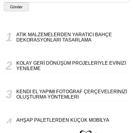
Gönder
1
ATIK MALZEMELERDEN YARATICI BAHÇE
DEKORASYONLARI TASARLAMA
2
KOLAY GERI DÖNÜŞÜM PROJELERIYLE EVINIZI
YENILEME
3
KENDI EL YAPIMI FOTOĞRAF ÇERÇEVELERINIZI
OLUŞTURMA YÖNTEMLERI
4
AHŞAP PALETLERDEN KÜÇÜK MOBILYA
PROJELERI