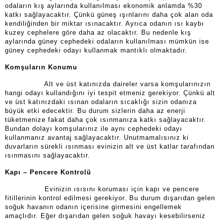
odaların kış aylarında kullanılması ekonomik anlamda %30
katkı sağlayacaktır. Çünkü güneş ışınlarını daha çok alan oda
kendiliğinden bir miktar ısınacaktır. Ayrıca odanın ısı kaybı
kuzey cephelere göre daha az olacaktır. Bu nedenle kış
aylarında güney cephedeki odaların kullanılması mümkün ise
güney cephedeki odayı kullanmak mantıklı olmaktadır.
Komşuların Konumu
Alt ve üst katınızda daireler varsa komşularınızın
hangi odayı kullandığını iyi tespit etmeniz gerekiyor. Çünkü alt
ve üst katınızdaki ısınan odaların sıcaklığı sizin odanıza
büyük etki edecektir. Bu durum sizlerin daha az enerji
tüketmenize fakat daha çok ısınmanıza katkı sağlayacaktır.
Bundan dolayı komşularınız ile aynı cephedeki odayı
kullanmanız avantaj sağlayacaktır. Unutmamalısınız ki
duvarların sürekli ısınması evinizin alt ve üst katlar tarafından
ısınmasını sağlayacaktır.
Kapı – Pencere Kontrolü
Evinizin ısısını koruması için kapı ve pencere
fitillerinin kontrol edilmesi gerekiyor. Bu durum dışarıdan gelen
soğuk havanın odanın içerisine girmesini engellemek
amaçlıdır. Eğer dışarıdan gelen soğuk havayı kesebilirseniz