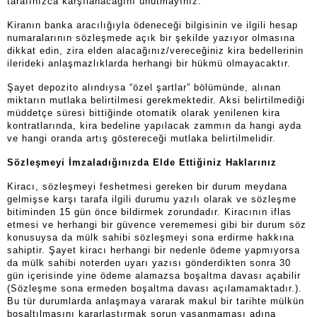
tarafınızca karşılanacağını unutmayınız.
Kiranın banka aracılığıyla ödeneceği bilgisinin ve ilgili hesap
numaralarının sözleşmede açık bir şekilde yazıyor olmasına
dikkat edin, zira elden alacağınız/vereceğiniz kira bedellerinin
ilerideki anlaşmazlıklarda herhangi bir hükmü olmayacaktır.
Şayet depozito alındıysa “özel şartlar” bölümünde, alınan
miktarın mutlaka belirtilmesi gerekmektedir. Aksi belirtilmediği
müddetçe süresi bittiğinde otomatik olarak yenilenen kira
kontratlarında, kira bedeline yapılacak zammın da hangi ayda
ve hangi oranda artış göstereceği mutlaka belirtilmelidir.
Sözleşmeyi İmzaladığınızda Elde Ettiğiniz Haklarınız
Kiracı, sözleşmeyi feshetmesi gereken bir durum meydana
gelmişse karşı tarafa ilgili durumu yazılı olarak ve sözleşme
bitiminden 15 gün önce bildirmek zorundadır. Kiracının iflas
etmesi ve herhangi bir güvence verememesi gibi bir durum söz
konusuysa da mülk sahibi sözleşmeyi sona erdirme hakkına
sahiptir. Şayet kiracı herhangi bir nedenle ödeme yapmıyorsa
da mülk sahibi noterden uyarı yazısı gönderdikten sonra 30
gün içerisinde yine ödeme alamazsa boşaltma davası açabilir
(Sözleşme sona ermeden boşaltma davası açılamamaktadır.).
Bu tür durumlarda anlaşmaya vararak makul bir tarihte mülkün
boşaltılmasını kararlaştırmak sorun yaşanmaması adına