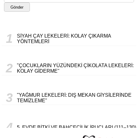
Gönder
1
SIYAH ÇAY LEKELERI: KOLAY ÇIKARMA
YÖNTEMLERI
2
"ÇOCUKLARIN YÜZÜNDEKI ÇIKOLATA LEKELERI:
KOLAY GIDERME"
3
"YAĞMUR LEKELERI: DIŞ MEKAN GIYSILERINDE
TEMIZLEME"
4
5. EVDE BITKI VE BAHÇECILIK İPUÇLARI (111–130)