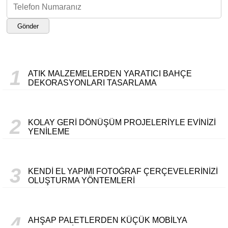
Gönder
1
ATIK MALZEMELERDEN YARATICI BAHÇE
DEKORASYONLARI TASARLAMA
2
KOLAY GERI DÖNÜŞÜM PROJELERIYLE EVINIZI
YENILEME
3
KENDI EL YAPIMI FOTOĞRAF ÇERÇEVELERINIZI
OLUŞTURMA YÖNTEMLERI
4
AHŞAP PALETLERDEN KÜÇÜK MOBILYA