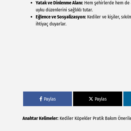
Yatak ve Dinlenme Alanı:
Hem şehirlerde hem de an
uyku düzenlerini sağlıklı tutar.
Eğlence ve Sosyalizasyon:
Kediler ve kişiler, sıkı
ihtiyaç duyarlar.
Paylas
Paylas
Anahtar Kelimeler:
Kediler
Köpekler
Pratik
Bakım
Öneril