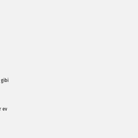
 gibi
r ev