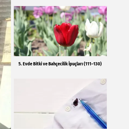
5. Evde Bitki ve Bahçecilik İpuçları (111–130)