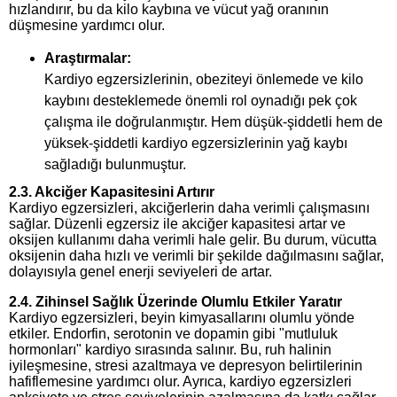
hızlandırır, bu da kilo kaybına ve vücut yağ oranının
düşmesine yardımcı olur.
Araştırmalar:
Kardiyo egzersizlerinin, obeziteyi önlemede ve kilo
kaybını desteklemede önemli rol oynadığı pek çok
çalışma ile doğrulanmıştır. Hem düşük-şiddetli hem de
yüksek-şiddetli kardiyo egzersizlerinin yağ kaybı
sağladığı bulunmuştur.
2.3.
Akciğer Kapasitesini Artırır
Kardiyo egzersizleri, akciğerlerin daha verimli çalışmasını
sağlar. Düzenli egzersiz ile akciğer kapasitesi artar ve
oksijen kullanımı daha verimli hale gelir. Bu durum, vücutta
oksijenin daha hızlı ve verimli bir şekilde dağılmasını sağlar,
dolayısıyla genel enerji seviyeleri de artar.
2.4.
Zihinsel Sağlık Üzerinde Olumlu Etkiler Yaratır
Kardiyo egzersizleri, beyin kimyasallarını olumlu yönde
etkiler. Endorfin, serotonin ve dopamin gibi "mutluluk
hormonları" kardiyo sırasında salınır. Bu, ruh halinin
iyileşmesine, stresi azaltmaya ve depresyon belirtilerinin
hafiflemesine yardımcı olur. Ayrıca, kardiyo egzersizleri