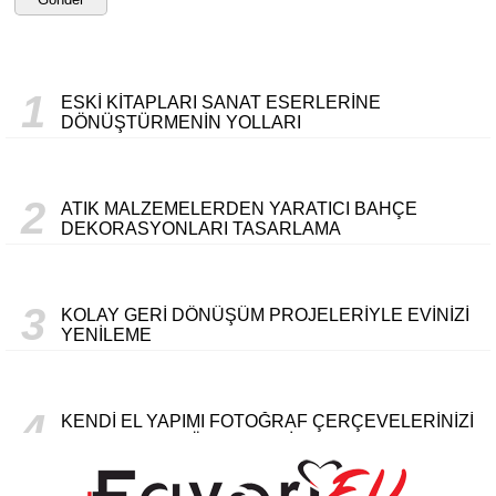
1
ESKI KITAPLARI SANAT ESERLERINE
DÖNÜŞTÜRMENIN YOLLARI
2
ATIK MALZEMELERDEN YARATICI BAHÇE
DEKORASYONLARI TASARLAMA
3
KOLAY GERI DÖNÜŞÜM PROJELERIYLE EVINIZI
YENILEME
4
KENDI EL YAPIMI FOTOĞRAF ÇERÇEVELERINIZI
OLUŞTURMA YÖNTEMLERI