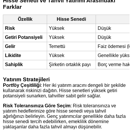
Hisse Senedi ve Tahvil Yatırımı Arasındaki
Farklar
Özellik
Hisse Senedi
Risk
Yüksek
Düşük
Getiri Potansiyeli
Yüksek
Düşük
Gelir
Temettü
Faiz ödemesi (
Likidite
Yüksek
Genellikle yükse
Sahiplik
Şirketin ortaklık payı
Borç verme hak
Yatırım Stratejileri
Portföy Çeşitliliği
: Her iki yatırım aracını dengeli bir şekilde
kullanarak riskinizi dağıtın. Hisse senetleri yüksek getiri
potansiyeli sunarken, tahviller sabit gelir sağlar.
Risk Toleransınıza Göre Seçim
: Risk toleransınıza ve
yatırım hedeflerinize göre hisse senedi veya tahvil
ağırlığınızı belirleyin. Genç yatırımcılar genellikle daha fazla
hisse senedi tercih edebilirken, emeklilik dönemine
yaklaşanlar daha fazla tahvil almayı düşünebilir.