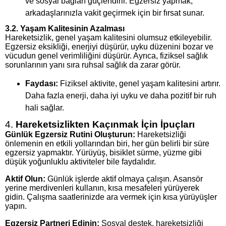
ve sosyal bağları güçlendirir. Egzersiz yapmak,
arkadaşlarınızla vakit geçirmek için bir fırsat sunar.
3.2.
Yaşam Kalitesinin Azalması
Hareketsizlik, genel yaşam kalitesini olumsuz etkileyebilir.
Egzersiz eksikliği, enerjiyi düşürür, uyku düzenini bozar ve
vücudun genel verimliliğini düşürür. Ayrıca, fiziksel sağlık
sorunlarının yanı sıra ruhsal sağlık da zarar görür.
Faydası:
Fiziksel aktivite, genel yaşam kalitesini artırır.
Daha fazla enerji, daha iyi uyku ve daha pozitif bir ruh
hali sağlar.
4.
Hareketsizlikten Kaçınmak İçin İpuçları
Günlük Egzersiz Rutini Oluşturun:
Hareketsizliği
önlemenin en etkili yollarından biri, her gün belirli bir süre
egzersiz yapmaktır. Yürüyüş, bisiklet sürme, yüzme gibi
düşük yoğunluklu aktiviteler bile faydalıdır.
Aktif Olun:
Günlük işlerde aktif olmaya çalışın. Asansör
yerine merdivenleri kullanın, kısa mesafeleri yürüyerek
gidin. Çalışma saatlerinizde ara vermek için kısa yürüyüşler
yapın.
Egzersiz Partneri Edinin:
Sosyal destek, hareketsizliği