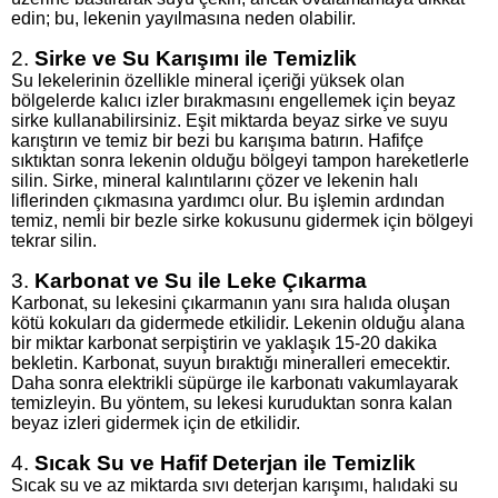
edin; bu, lekenin yayılmasına neden olabilir.
2.
Sirke ve Su Karışımı ile Temizlik
Su lekelerinin özellikle mineral içeriği yüksek olan
bölgelerde kalıcı izler bırakmasını engellemek için beyaz
sirke kullanabilirsiniz. Eşit miktarda beyaz sirke ve suyu
karıştırın ve temiz bir bezi bu karışıma batırın. Hafifçe
sıktıktan sonra lekenin olduğu bölgeyi tampon hareketlerle
silin. Sirke, mineral kalıntılarını çözer ve lekenin halı
liflerinden çıkmasına yardımcı olur. Bu işlemin ardından
temiz, nemli bir bezle sirke kokusunu gidermek için bölgeyi
tekrar silin.
3.
Karbonat ve Su ile Leke Çıkarma
Karbonat, su lekesini çıkarmanın yanı sıra halıda oluşan
kötü kokuları da gidermede etkilidir. Lekenin olduğu alana
bir miktar karbonat serpiştirin ve yaklaşık 15-20 dakika
bekletin. Karbonat, suyun bıraktığı mineralleri emecektir.
Daha sonra elektrikli süpürge ile karbonatı vakumlayarak
temizleyin. Bu yöntem, su lekesi kuruduktan sonra kalan
beyaz izleri gidermek için de etkilidir.
4.
Sıcak Su ve Hafif Deterjan ile Temizlik
Sıcak su ve az miktarda sıvı deterjan karışımı, halıdaki su