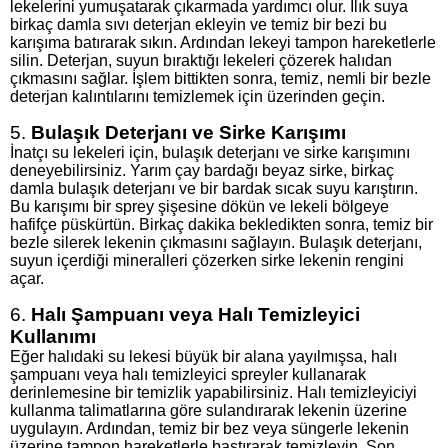
lekelerini yumuşatarak çıkarmada yardımcı olur. Ilık suya
birkaç damla sıvı deterjan ekleyin ve temiz bir bezi bu
karışıma batırarak sıkın. Ardından lekeyi tampon hareketlerle
silin. Deterjan, suyun bıraktığı lekeleri çözerek halıdan
çıkmasını sağlar. İşlem bittikten sonra, temiz, nemli bir bezle
deterjan kalıntılarını temizlemek için üzerinden geçin.
5.
Bulaşık Deterjanı ve Sirke Karışımı
İnatçı su lekeleri için, bulaşık deterjanı ve sirke karışımını
deneyebilirsiniz. Yarım çay bardağı beyaz sirke, birkaç
damla bulaşık deterjanı ve bir bardak sıcak suyu karıştırın.
Bu karışımı bir sprey şişesine dökün ve lekeli bölgeye
hafifçe püskürtün. Birkaç dakika bekledikten sonra, temiz bir
bezle silerek lekenin çıkmasını sağlayın. Bulaşık deterjanı,
suyun içerdiği mineralleri çözerken sirke lekenin rengini
açar.
6.
Halı Şampuanı veya Halı Temizleyici
Kullanımı
Eğer halıdaki su lekesi büyük bir alana yayılmışsa, halı
şampuanı veya halı temizleyici spreyler kullanarak
derinlemesine bir temizlik yapabilirsiniz. Halı temizleyiciyi
kullanma talimatlarına göre sulandırarak lekenin üzerine
uygulayın. Ardından, temiz bir bez veya süngerle lekenin
üzerine tampon hareketlerle bastırarak temizleyin. Son