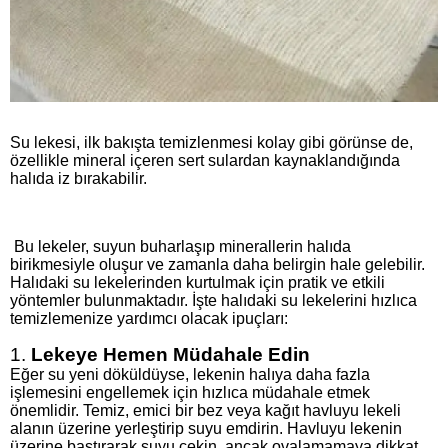
Su lekesi, ilk bakışta temizlenmesi kolay gibi görünse de,
özellikle mineral içeren sert sulardan kaynaklandığında
halıda iz bırakabilir.
Bu lekeler, suyun buharlaşıp minerallerin halıda
birikmesiyle oluşur ve zamanla daha belirgin hale gelebilir.
Halıdaki su lekelerinden kurtulmak için pratik ve etkili
yöntemler bulunmaktadır. İşte halıdaki su lekelerini hızlıca
temizlemenize yardımcı olacak ipuçları:
1.
Lekeye Hemen Müdahale Edin
Eğer su yeni döküldüyse, lekenin halıya daha fazla
işlemesini engellemek için hızlıca müdahale etmek
önemlidir. Temiz, emici bir bez veya kağıt havluyu lekeli
alanın üzerine yerleştirip suyu emdirin. Havluyu lekenin
üzerine bastırarak suyu çekin, ancak ovalamamaya dikkat