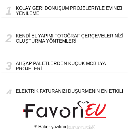
1
KOLAY GERI DÖNÜŞÜM PROJELERIYLE EVINIZI
YENILEME
2
KENDI EL YAPIMI FOTOĞRAF ÇERÇEVELERINIZI
OLUŞTURMA YÖNTEMLERI
3
AHŞAP PALETLERDEN KÜÇÜK MOBILYA
PROJELERI
4
ELEKTRIK FATURANIZI DÜŞÜRMENIN EN ETKILI
YOLLARI
5
BOŞ KAVANOZLARDAN MODERN MUMLUK VE
SAKLAMA ÜRÜNLERI
© Haber yazılımı