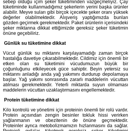
sebep olduğu içim şeker tüketiminden vazgeçmeliyiz. Çay
tüketiminde kullanmadığımız şekerlerin yerini başka ürünler
alabilir. Meyve suları gibi birçok içecekte şeker oranı yüksek
değerler olabilmektedir. Alışveriş yaptığımızda bunları
gözden geçirmek gerekmektedir. Paket ürünlerin içerisindeki
şeker miktarına dikkat ettiğimizde gereksiz şeker tüketimin
önüne geçebiliriz.
Günlük su tüketimine dikkat
Vücut günlük su miktarını karşılayamadığı zaman birçok
hastalığa davetiye çıkarabilmektedir. Cildimiz için önemli bir
etken olan su tüketimini vücudumuzun büyük bir
çoğunluğunu etkileyecek güce sahiptir. Beyin yetersiz su
miktarını anladığı anda yağ yakımını durdurup depolamaya
başlar. Yağ yakımı sonrasında zararlı maddelerin vücuttan
atılması gerekmektedir. Yeterli miktarda suyun olmaması
maddelerin vücuttan uzaklaştırmasını engellemektedir.
Protein tüketimine dikkat
Kilo kontrolü ve yönetimi için proteinin önemli bir rolü vardır.
Protein açısından zengin besinler tokluk hissi verirken
yağlanmanın ve obezitenin de önüne geçmektedir.
Proteinler ayrıca metobolizmamızın hızlanmasını da sağlar.
Proteinli gıdalar tüketmek gereksiz şeker tüketimini