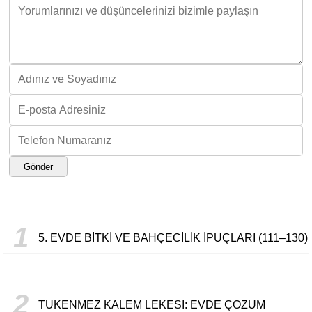
Gönder
1
5. EVDE BITKI VE BAHÇECILIK İPUÇLARI (111–130)
2
TÜKENMEZ KALEM LEKESI: EVDE ÇÖZÜM