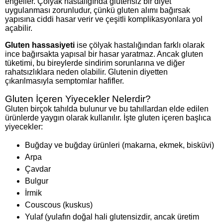
engeller. Çölyak hastalığında glutensiz bir diyet
uygulanması zorunludur, çünkü gluten alımı bağırsak
yapısına ciddi hasar verir ve çeşitli komplikasyonlara yol
açabilir.
Gluten hassasiyeti
ise çölyak hastalığından farklı olarak
ince bağırsakta yapısal bir hasar yaratmaz. Ancak gluten
tüketimi, bu bireylerde sindirim sorunlarına ve diğer
rahatsızlıklara neden olabilir. Glutenin diyetten
çıkarılmasıyla semptomlar hafifler.
Gluten İçeren Yiyecekler Nelerdir?
Gluten birçok tahılda bulunur ve bu tahıllardan elde edilen
ürünlerde yaygın olarak kullanılır. İşte gluten içeren başlıca
yiyecekler:
Buğday ve buğday ürünleri (makarna, ekmek, bisküvi)
Arpa
Çavdar
Bulgur
İrmik
Couscous (kuskus)
Yulaf (yulafın doğal hali glutensizdir, ancak üretim