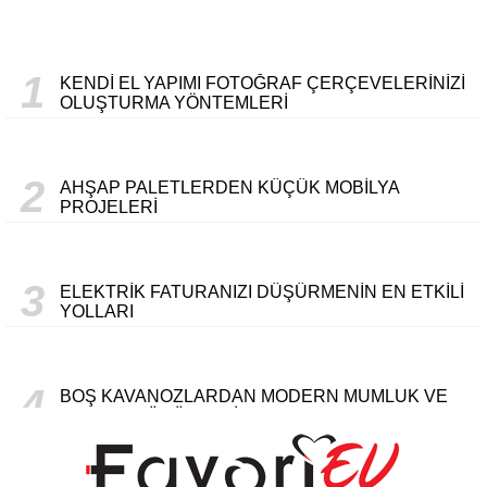
1
KENDI EL YAPIMI FOTOĞRAF ÇERÇEVELERINIZI
OLUŞTURMA YÖNTEMLERI
2
AHŞAP PALETLERDEN KÜÇÜK MOBILYA
PROJELERI
3
ELEKTRIK FATURANIZI DÜŞÜRMENIN EN ETKILI
YOLLARI
4
BOŞ KAVANOZLARDAN MODERN MUMLUK VE
SAKLAMA ÜRÜNLERI