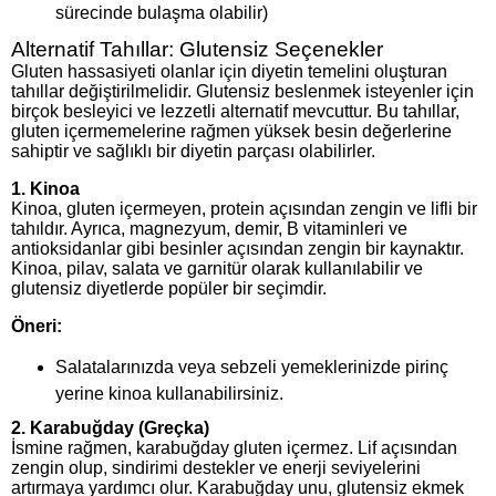
sürecinde bulaşma olabilir)
Alternatif Tahıllar: Glutensiz Seçenekler
Gluten hassasiyeti olanlar için diyetin temelini oluşturan
tahıllar değiştirilmelidir. Glutensiz beslenmek isteyenler için
birçok besleyici ve lezzetli alternatif mevcuttur. Bu tahıllar,
gluten içermemelerine rağmen yüksek besin değerlerine
sahiptir ve sağlıklı bir diyetin parçası olabilirler.
1.
Kinoa
Kinoa, gluten içermeyen, protein açısından zengin ve lifli bir
tahıldır. Ayrıca, magnezyum, demir, B vitaminleri ve
antioksidanlar gibi besinler açısından zengin bir kaynaktır.
Kinoa, pilav, salata ve garnitür olarak kullanılabilir ve
glutensiz diyetlerde popüler bir seçimdir.
Öneri:
Salatalarınızda veya sebzeli yemeklerinizde pirinç
yerine kinoa kullanabilirsiniz.
2.
Karabuğday (Greçka)
İsmine rağmen, karabuğday gluten içermez. Lif açısından
zengin olup, sindirimi destekler ve enerji seviyelerini
artırmaya yardımcı olur. Karabuğday unu, glutensiz ekmek