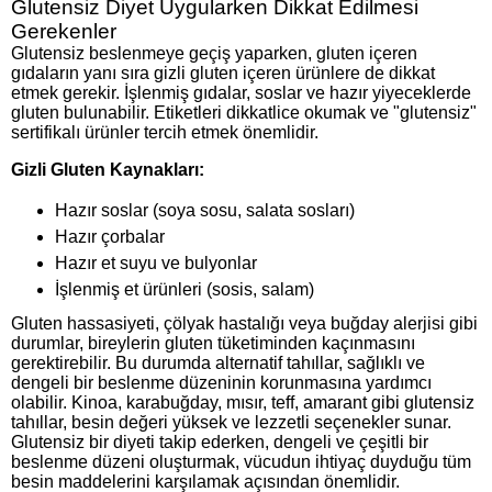
Glutensiz Diyet Uygularken Dikkat Edilmesi
Gerekenler
Glutensiz beslenmeye geçiş yaparken, gluten içeren
gıdaların yanı sıra gizli gluten içeren ürünlere de dikkat
etmek gerekir. İşlenmiş gıdalar, soslar ve hazır yiyeceklerde
gluten bulunabilir. Etiketleri dikkatlice okumak ve "glutensiz"
sertifikalı ürünler tercih etmek önemlidir.
Gizli Gluten Kaynakları:
Hazır soslar (soya sosu, salata sosları)
Hazır çorbalar
Hazır et suyu ve bulyonlar
İşlenmiş et ürünleri (sosis, salam)
Gluten hassasiyeti, çölyak hastalığı veya buğday alerjisi gibi
durumlar, bireylerin gluten tüketiminden kaçınmasını
gerektirebilir. Bu durumda alternatif tahıllar, sağlıklı ve
dengeli bir beslenme düzeninin korunmasına yardımcı
olabilir. Kinoa, karabuğday, mısır, teff, amarant gibi glutensiz
tahıllar, besin değeri yüksek ve lezzetli seçenekler sunar.
Glutensiz bir diyeti takip ederken, dengeli ve çeşitli bir
beslenme düzeni oluşturmak, vücudun ihtiyaç duyduğu tüm
besin maddelerini karşılamak açısından önemlidir.