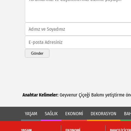
Gönder
Anahtar Kelimeler:
Geyvenur
Çiçeği
Bakımı
yetiştirme
ön
YAŞAM
SAĞLIK
EKONOMİ
DEKORASYON
BAH
YAŞAM
EKONOMİ
BAHÇE/ÇİÇE