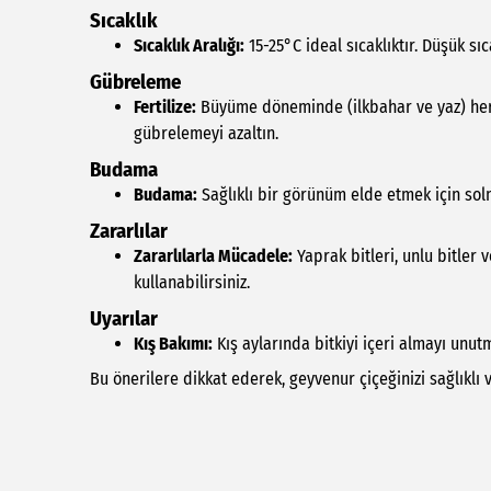
Sıcaklık
Sıcaklık Aralığı:
15-25°C ideal sıcaklıktır. Düşük s
Gübreleme
Fertilize:
Büyüme döneminde (ilkbahar ve yaz) her 4
gübrelemeyi azaltın.
Budama
Budama:
Sağlıklı bir görünüm elde etmek için solm
Zararlılar
Zararlılarla Mücadele:
Yaprak bitleri, unlu bitler 
kullanabilirsiniz.
Uyarılar
Kış Bakımı:
Kış aylarında bitkiyi içeri almayı unutm
Bu önerilere dikkat ederek, geyvenur çiçeğinizi sağlıklı ve