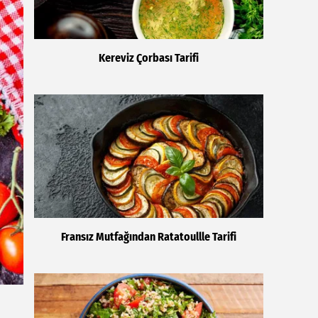
Kereviz Çorbası Tarifi
Fransız Mutfağından Ratatoullle Tarifi