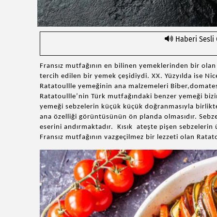
Haberi Sesli
Fransız mutfağının en bilinen yemeklerinden bir olan R
tercih edilen bir yemek çeşidiydi. XX. Yüzyılda ise Ni
Ratatoullle yemeğinin ana malzemeleri Biber,domate
Ratatoullle’nin Türk mutfağındaki benzer yemeği biz
yemeği sebzelerin küçük küçük doğranmasıyla birlikte
ana özelliği görüntüsünün ön planda olmasıdır. Sebzel
eserini andırmaktadır. Kısık ateşte pişen sebzelerin
Fransız mutfağının vazgeçilmez bir lezzeti olan Ratatou