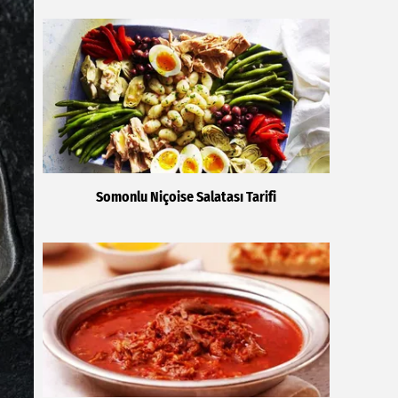
Somonlu Niçoise Salatası Tarifi