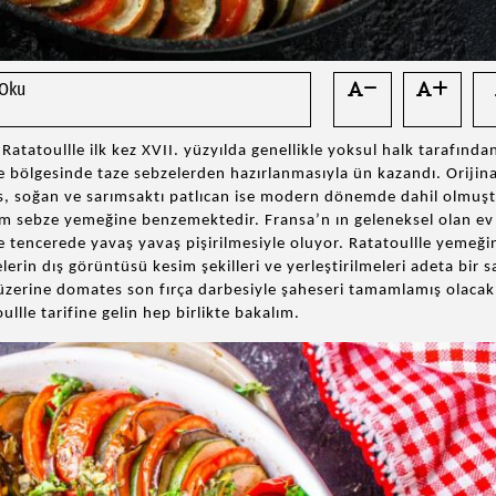
 Oku
atatoullle ilk kez XVII. yüzyılda genellikle yoksul halk tarafında
ce bölgesinde taze sebzelerden hazırlanmasıyla ün kazandı. Orijina
s, soğan ve sarımsaktı patlıcan ise modern dönemde dahil olmuşt
im sebze yemeğine benzemektedir. Fransa’n ın geleneksel olan ev
 tencerede yavaş yavaş pişirilmesiyle oluyor. Ratatoullle yemeği
erin dış görüntüsü kesim şekilleri ve yerleştirilmeleri adeta bir s
 üzerine domates son fırça darbesiyle şaheseri tamamlamış olacak
llle tarifine gelin hep birlikte bakalım.