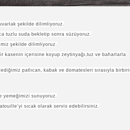
uvarlak şekilde dilimliyoruz.
ca tuzlu suda bekletip sonra süzüyoruz.
imiz şekilde dilimliyoruz.
r kasenin içerisine koyup zeytinyağı,tuz ve baharlarla
lediğimiz patlıcan, kabak ve domatesleri sırasıyla birbiri
ine yemeğimizi sunuyoruz.
ouille’yi sıcak olarak servis edebilirsiniz.