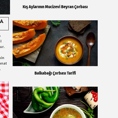
Kış Aylarının Mucizevi Beyran Çorbası
n
l
ur.
nin
anat
.
Balkabağı Çorbası Tarifi