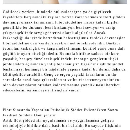
Gidilecek yerlere, kimlerle buluşulacağına ya da giyilecek
kıyafetlere karşısındaki kişinin yerine karar vermekte flört şiddeti
davranışı olarak tanımlanır. Flört şiddetine maruz kalan kişiler
genellikle bu durumu, beni kıskanıyor, beni seviyor ve sahip
çıkıyor şeklinde sevgi gösterisi olarak algılarlar. Ancak
kıskançlığı da içinde barındıran bahsettiğimiz türdeki davranışlar
flört şiddetine dair verilebilecek en net örneklerdendir. Baskıcı
tutumlar, kıskançlık ve karşısındaki insanı kontrol etme buna dair
güçlü bir uyarı niteliğindedir. Bununla birlikte sadece bir kere
yaşadık, her şey düzelecek şeklindeki inanışta gençlerin ilişki
problemleri açısından yanlış bir inanıştır. Eğer bir ilişkide şiddet
başlamışsa, herhangi bir müdahale yapana kadar bu durum daha da
kötü şekilde artabilir. Genç ve ergen yaştaki insanların bu tür
sorunlarla nasıl başa çıkacaklarını ve bu tür istenmeyen türden
olan davranışların ortadan kaldırılmasına yönelik nasıl hareket
edeceklerini öğrenmeye ihtiyaçları vardır.
Flört Sırasında Yaşanılan Psikolojik Şiddet Evlendikten Sonra
Fiziksel Şiddete Dönüşebilir
Artık flört şiddetinin uygulanması ve yaygınlaşması gelişen
teknolojiyle birlikte daha basit bir hal aldı. Bu sayede ilişkinin