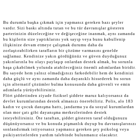
Bu durumla başka çıkmak için yapmanız gereken bazı şeyler
vardır. Sizi baskı altında tutan ve bu tür davranışlar gösteren
parterinizin düzeleceğine ve değişeceğine inanmak, aynı zamanda
bu kişilerin size yaptıklarını yok sayıp veya bunu kabullenip
ilişkinize devam etmeye çalışmak durumu daha da
zorlaştırabilirken tarafların bir çözüme varmasını genelde
sağlamaz. Kendinize yakın gördüğünüz ve güven duyduğunuz
yakınlarınla bu olayı paylaşıp onlardan destek almak, bu sorunla
başa çıkabilmek yolunda atabileceğiniz önemli adımlardan biridir.
Bu sayede hem yalnız olmadığınızı farkedebilir hem de kendinizi
daha güçlü ve aynı zamanda daha dayanıklı hissederek bu sorun
için alternatif çözümler bulma konusunda daha güvenli ve emin
adımlarla yürüyebilirsiniz.
Flört şiddetinden ziyade fiziksel şiddete maruz kalıyorsanız da
devlet kurumlarından destek almanızı önerebiliriz. Polis, alo 183
kadın ve çocuk danışma hattı, jandarma ya da sosyal kurumlardan
olan mor çatı gibi dayanışma merkezlerinden destek
isteyebilirsiniz. Öte taraftan, şiddet gösteren taraf olduğunuzu
düşünüyorsanız ve bu konuda pişmanlık duyup bu davranışlarınızı
sonlandırmak istiyorsanız yapmanız gereken şey psikolog veya
psikiyatristlerden yardım talebinde bulunmanız olacaktır.