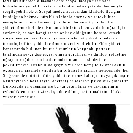
tarafları bir arada olmasalar dahi sosyal medya üzerinden
birbirlerine yönelik baskıcı ve kontrol edici şekilde davranışlar
sergileyebilmekte. Sosyal medya hesabından kimlerle iletişim
kurduğuna bakmak, sürekli telefonla aramak ve sürekli kısa
mesajlarını kontrol etmek gibi durumlar en sık görülen flört
şiddeti örneklerinden. Bununla birlikte video ya da fotoğraf için
zorlamak, en son hangi saatte online olduğuınu kontrol etmek,
sosyal medya hesaplarının şifresini istemek gibi durumlar da
teknolojik flört şiddetine örnek olarak verilebilir. Flört şiddeti
kapsamında bulunan bu tür durumların karşıdaki partner
tarafından sevgi göstergesi olaran görülmesi ya da flört şiddetine
uğrayan mağdurların bu durumdan utanması şiddeti de
pekiştirmekte. İstanbul´da geçmiş yıllarda hemşirelik özel okulu
öğrencileri arasında yapılan bir bilimsel araştırma neticesinde, her
5 öğrenciden birinin flört şiddetine maruz kaldığı ortaya çıkmıştır.
Kısıtlayıcı ve baskılayıcı davranışlar sözel ve psikolojik şiddettir.
Bu konuda en önemlisi ise bu tür tutumların ve davranışların
evlendikten sonra fiziksel şiddete dönüşme ihtimalinin oldukça
yüksek olmasıdır..