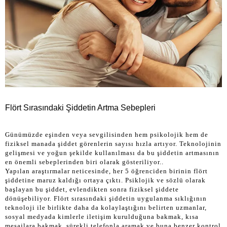
Flört Sırasındaki Şiddetin Artma Sebepleri
Günümüzde eşinden veya sevgilisinden hem psikolojik hem de
fiziksel manada şiddet görenlerin sayısı hızla artıyor. Teknolojinin
gelişmesi ve yoğun şekilde kullanılması da bu şiddetin artmasının
en önemli sebeplerinden biri olarak gösteriliyor..
Yapılan araştırmalar neticesinde, her 5 öğrenciden birinin flört
şiddetine maruz kaldığı ortaya çıktı. Psiklojik ve sözlü olarak
başlayan bu şiddet, evlendikten sonra fiziksel şiddete
dönüşebiliyor. Flört sırasındaki şiddetin uygulanma sıklığının
teknoloji ile birlikte daha da kolaylaştığını belirten uzmanlar,
sosyal medyada kimlerle iletişim kurulduğuna bakmak, kısa
mesajlara bakmak, sürekli telefonla aramak ve buna benzer kontrol