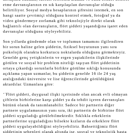
etme davranışlarının en sık karşılaşılan davranışlar olduğu
belirtiliyor. Sosyal medya hesaplarının şifresini istemek, en son
hangi saatte çevrimiçi olduğunu kontrol etmek, fotoğraf ya da
video göndermeye zorlamak gibi teknolojiyle direkt olarak
bağlantılı olan davranışların, flört şiddeti yaşandığına işaret eden
davranışlar olduğunu söyleyebiliriz.
Son yıllarda gündemde olan ve toplumun tamamını ilgilendiren
bir sorun haline gelen şiddetin, fiziksel boyutunun yanı sıra
psikolojik olarakta korkutucu noktalarda olduğunu görmekteyiz.
Genelde genç yetişkinlerin ve ergen yaştakilerin ilişkilerinde
görülen ve sosyal bir problem niteliği taşıyan flört şiddetinin
ortaya çıkardığı sorunlarla birlikte görülme sıklığı konusunda
açıklama yapan uzmanlar, bu şiddetin genelde 16 ile 24 yaş
aralığındaki üniversite ve lise öğrencilerinde görüldüğünü
aktardılar. Uzmanlara göre:
‘´Flört şiddeti, duygusal ilişki içerisinde olan ancak evli olmayan
çiftlerin birbirlerine karşı şiddet ya da tehdit içeren davranışları
bütünü olarak da tanımlanabilir. Sadece bir partnerin diğer
partnere uygulamasının yanı sıra, iki partnerin de birbirine flört
şiddeti uyguladığı görülebilmektedir. Sıklıkla erkeklerin
partnerlerine uyguladığını bilsekte kızların da erkeklere flört
şiddeti uygulayabildiğini söyleyebiliriz. Bahsettiğimiz flört
şiddetinin sebepleri olarak altında ise, sosyal ve teknolojik başta