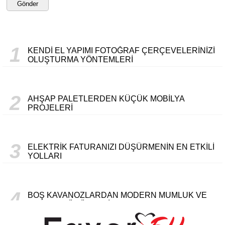
Gönder
1
KENDI EL YAPIMI FOTOĞRAF ÇERÇEVELERINIZI
OLUŞTURMA YÖNTEMLERI
2
AHŞAP PALETLERDEN KÜÇÜK MOBILYA
PROJELERI
3
ELEKTRIK FATURANIZI DÜŞÜRMENIN EN ETKILI
YOLLARI
4
BOŞ KAVANOZLARDAN MODERN MUMLUK VE
SAKLAMA ÜRÜNLERI