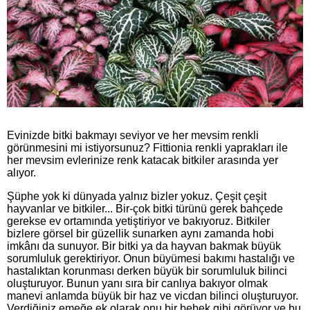
Evinizde bitki bakmayı seviyor ve her mevsim renkli
görünmesini mi istiyorsunuz? Fittionia renkli yaprakları ile
her mevsim evlerinize renk katacak bitkiler arasında yer
alıyor.
Şüphe yok ki dünyada yalnız bizler yokuz. Çeşit çeşit
hayvanlar ve bitkiler... Bir-çok bitki türünü gerek bahçede
gerekse ev ortamında yetiştiriyor ve bakıyoruz. Bitkiler
bizlere görsel bir güzellik sunarken aynı zamanda hobi
imkânı da sunuyor. Bir bitki ya da hayvan bakmak büyük
sorumluluk gerektiriyor. Onun büyümesi bakımı hastalığı ve
hastalıktan korunması derken büyük bir sorumluluk bilinci
oluşturuyor. Bunun yanı sıra bir canlıya bakıyor olmak
manevi anlamda büyük bir haz ve vicdan bilinci oluşturuyor.
Verdiğiniz emeğe ek olarak onu bir bebek gibi görüyor ve bu