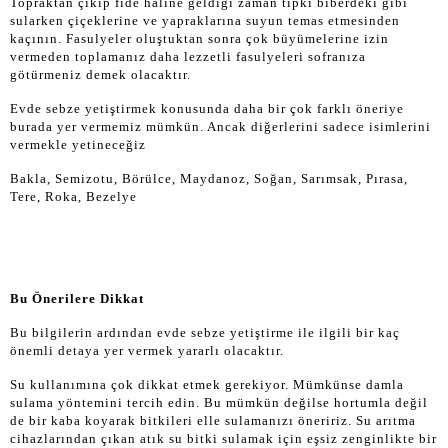
Topraktan çıkıp fide haline geldiği zaman tıpkı biberdeki gibi
sularken çiçeklerine ve yapraklarına suyun temas etmesinden
kaçının. Fasulyeler oluştuktan sonra çok büyümelerine izin
vermeden toplamanız daha lezzetli fasulyeleri sofranıza
götürmeniz demek olacaktır.
Evde sebze yetiştirmek konusunda daha bir çok farklı öneriye
burada yer vermemiz mümkün. Ancak diğerlerini sadece isimlerini
vermekle yetineceğiz
Bakla, Semizotu, Börülce, Maydanoz, Soğan, Sarımsak, Pırasa,
Tere, Roka, Bezelye
Bu Önerilere Dikkat
Bu bilgilerin ardından evde sebze yetiştirme ile ilgili bir kaç
önemli detaya yer vermek yararlı olacaktır.
Su kullanımına çok dikkat etmek gerekiyor. Mümkünse damla
sulama yöntemini tercih edin. Bu mümkün değilse hortumla değil
de bir kaba koyarak bitkileri elle sulamanızı öneririz. Su arıtma
cihazlarından çıkan atık su bitki sulamak için eşsiz zenginlikte bir