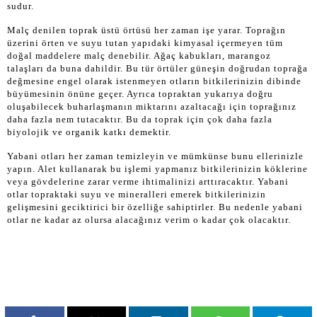
sudur.
Malç denilen toprak üstü örtüsü her zaman işe yarar. Toprağın
üzerini örten ve suyu tutan yapıdaki kimyasal içermeyen tüm
doğal maddelere malç denebilir. Ağaç kabukları, marangoz
talaşları da buna dahildir. Bu tür örtüler güneşin doğrudan toprağa
değmesine engel olarak istenmeyen otların bitkilerinizin dibinde
büyümesinin önüne geçer. Ayrıca topraktan yukarıya doğru
oluşabilecek buharlaşmanın miktarını azaltacağı için toprağınız
daha fazla nem tutacaktır. Bu da toprak için çok daha fazla
biyolojik ve organik katkı demektir.
Yabani otları her zaman temizleyin ve mümkünse bunu ellerinizle
yapın. Alet kullanarak bu işlemi yapmanız bitkilerinizin köklerine
veya gövdelerine zarar verme ihtimalinizi arttıracaktır. Yabani
otlar topraktaki suyu ve mineralleri emerek bitkilerinizin
gelişmesini geciktirici bir özelliğe sahiptirler. Bu nedenle yabani
otlar ne kadar az olursa alacağınız verim o kadar çok olacaktır.