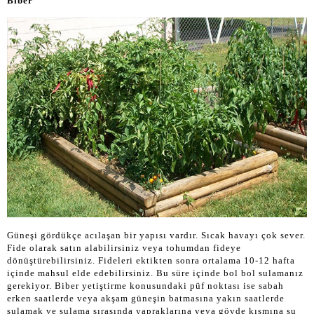
Biber
Güneşi gördükçe acılaşan bir yapısı vardır. Sıcak havayı çok sever.
Fide olarak satın alabilirsiniz veya tohumdan fideye
dönüştürebilirsiniz. Fideleri ektikten sonra ortalama 10-12 hafta
içinde mahsul elde edebilirsiniz. Bu süre içinde bol bol sulamanız
gerekiyor. Biber yetiştirme konusundaki püf noktası ise sabah
erken saatlerde veya akşam güneşin batmasına yakın saatlerde
sulamak ve sulama sırasında yapraklarına veya gövde kısmına su