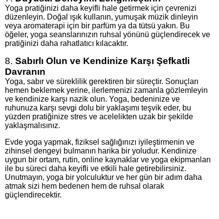
Yoga pratiğinizi daha keyifli hale getirmek için çevrenizi
düzenleyin. Doğal ışık kullanın, yumuşak müzik dinleyin
veya aromaterapi için bir parfüm ya da tütsü yakın. Bu
öğeler, yoga seanslarınızın ruhsal yönünü güçlendirecek ve
pratiğinizi daha rahatlatıcı kılacaktır.
8.
Sabırlı Olun ve Kendinize Karşı Şefkatli
Davranın
Yoga, sabır ve süreklilik gerektiren bir süreçtir. Sonuçları
hemen beklemek yerine, ilerlemenizi zamanla gözlemleyin
ve kendinize karşı nazik olun. Yoga, bedeninize ve
ruhunuza karşı sevgi dolu bir yaklaşımı teşvik eder, bu
yüzden pratiğinize stres ve acelelikten uzak bir şekilde
yaklaşmalısınız.
Evde yoga yapmak, fiziksel sağlığınızı iyileştirmenin ve
zihinsel dengeyi bulmanın harika bir yoludur. Kendinize
uygun bir ortam, rutin, online kaynaklar ve yoga ekipmanları
ile bu süreci daha keyifli ve etkili hale getirebilirsiniz.
Unutmayın, yoga bir yolculuktur ve her gün bir adım daha
atmak sizi hem bedenen hem de ruhsal olarak
güçlendirecektir.