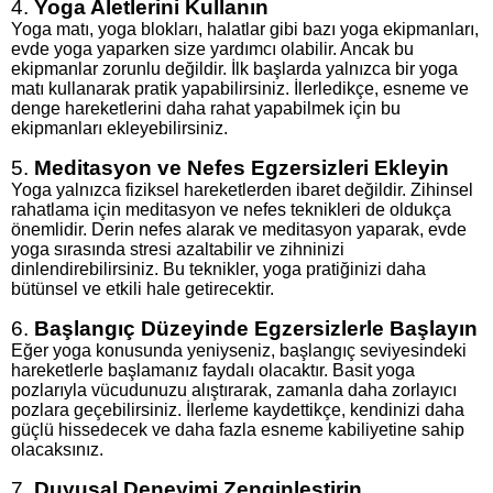
4.
Yoga Aletlerini Kullanın
Yoga matı, yoga blokları, halatlar gibi bazı yoga ekipmanları,
evde yoga yaparken size yardımcı olabilir. Ancak bu
ekipmanlar zorunlu değildir. İlk başlarda yalnızca bir yoga
matı kullanarak pratik yapabilirsiniz. İlerledikçe, esneme ve
denge hareketlerini daha rahat yapabilmek için bu
ekipmanları ekleyebilirsiniz.
5.
Meditasyon ve Nefes Egzersizleri Ekleyin
Yoga yalnızca fiziksel hareketlerden ibaret değildir. Zihinsel
rahatlama için meditasyon ve nefes teknikleri de oldukça
önemlidir. Derin nefes alarak ve meditasyon yaparak, evde
yoga sırasında stresi azaltabilir ve zihninizi
dinlendirebilirsiniz. Bu teknikler, yoga pratiğinizi daha
bütünsel ve etkili hale getirecektir.
6.
Başlangıç Düzeyinde Egzersizlerle Başlayın
Eğer yoga konusunda yeniyseniz, başlangıç seviyesindeki
hareketlerle başlamanız faydalı olacaktır. Basit yoga
pozlarıyla vücudunuzu alıştırarak, zamanla daha zorlayıcı
pozlara geçebilirsiniz. İlerleme kaydettikçe, kendinizi daha
güçlü hissedecek ve daha fazla esneme kabiliyetine sahip
olacaksınız.
7.
Duyusal Deneyimi Zenginleştirin