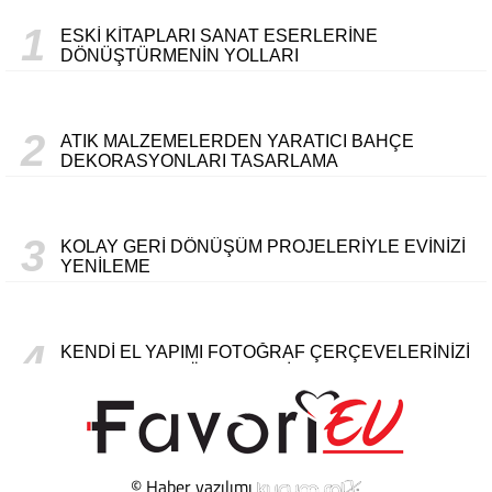
1
ESKI KITAPLARI SANAT ESERLERINE
DÖNÜŞTÜRMENIN YOLLARI
2
ATIK MALZEMELERDEN YARATICI BAHÇE
DEKORASYONLARI TASARLAMA
3
KOLAY GERI DÖNÜŞÜM PROJELERIYLE EVINIZI
YENILEME
4
KENDI EL YAPIMI FOTOĞRAF ÇERÇEVELERINIZI
OLUŞTURMA YÖNTEMLERI
5
AHŞAP PALETLERDEN KÜÇÜK MOBILYA
PROJELERI
© Haber yazılımı