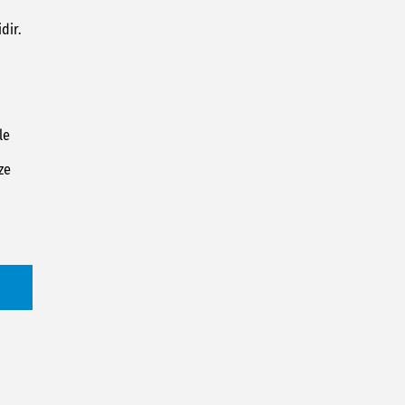
dir.
niz.
le
ze