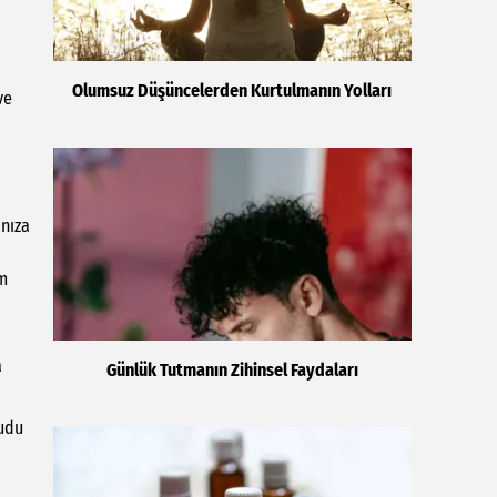
Olumsuz Düşüncelerden Kurtulmanın Yolları
ve
anıza
im
a
Günlük Tutmanın Zihinsel Faydaları
cudu