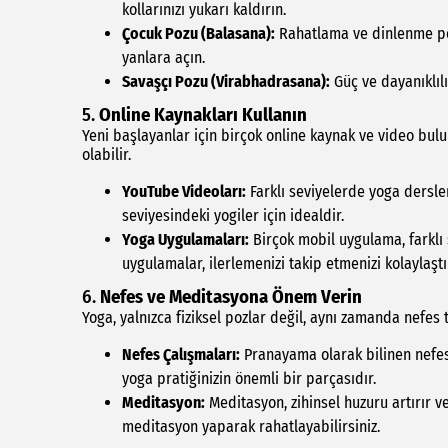
kollarınızı yukarı kaldırın.
Çocuk Pozu (Balasana):
Rahatlama ve dinlenme pozu
yanlara açın.
Savaşçı Pozu (Virabhadrasana):
Güç ve dayanıklılı
5.
Online Kaynakları Kullanın
Yeni başlayanlar için birçok online kaynak ve video bul
olabilir.
YouTube Videoları:
Farklı seviyelerde yoga dersler
seviyesindeki yogiler için idealdir.
Yoga Uygulamaları:
Birçok mobil uygulama, farklı
uygulamalar, ilerlemenizi takip etmenizi kolaylaştır
6.
Nefes ve Meditasyona Önem Verin
Yoga, yalnızca fiziksel pozlar değil, aynı zamanda nefes 
Nefes Çalışmaları:
Pranayama olarak bilinen nefes te
yoga pratiğinizin önemli bir parçasıdır.
Meditasyon:
Meditasyon, zihinsel huzuru artırır 
meditasyon yaparak rahatlayabilirsiniz.