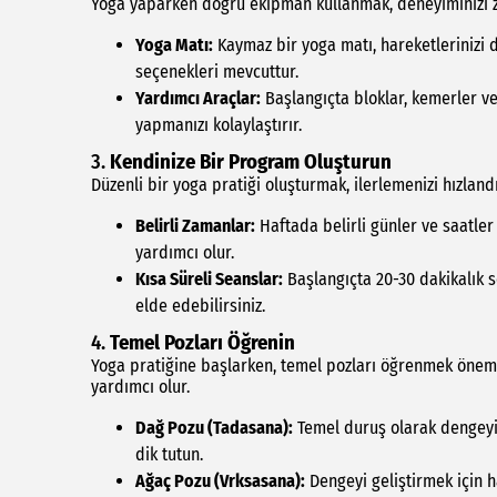
Yoga yaparken doğru ekipman kullanmak, deneyiminizi ze
Yoga Matı:
Kaymaz bir yoga matı, hareketlerinizi de
seçenekleri mevcuttur.
Yardımcı Araçlar:
Başlangıçta bloklar, kemerler ve
yapmanızı kolaylaştırır.
3.
Kendinize Bir Program Oluşturun
Düzenli bir yoga pratiği oluşturmak, ilerlemenizi hızlandı
Belirli Zamanlar:
Haftada belirli günler ve saatler
yardımcı olur.
Kısa Süreli Seanslar:
Başlangıçta 20-30 dakikalık s
elde edebilirsiniz.
4.
Temel Pozları Öğrenin
Yoga pratiğine başlarken, temel pozları öğrenmek öneml
yardımcı olur.
Dağ Pozu (Tadasana):
Temel duruş olarak dengeyi 
dik tutun.
Ağaç Pozu (Vrksasana):
Dengeyi geliştirmek için h