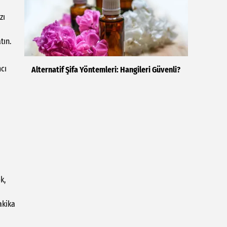
zı
tın.
cı
Alternatif Şifa Yöntemleri: Hangileri Güvenli?
k,
akika