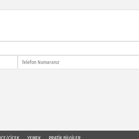
ÇE/ÇİÇEK
YEMEK
PRATİK BİLGİLER