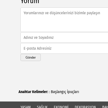
Yorum
Gönder
Anahtar Kelimeler:
:
Başlangıç
İpuçları
YAŞAM
SAĞLIK
EKONOMİ
DEKORASYON
BAH