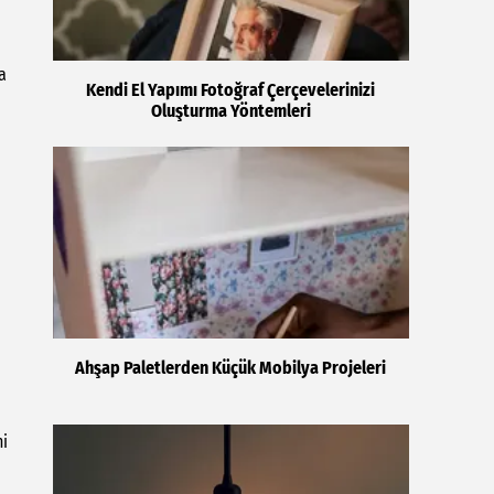
a
Kendi El Yapımı Fotoğraf Çerçevelerinizi
Oluşturma Yöntemleri
Ahşap Paletlerden Küçük Mobilya Projeleri
ni