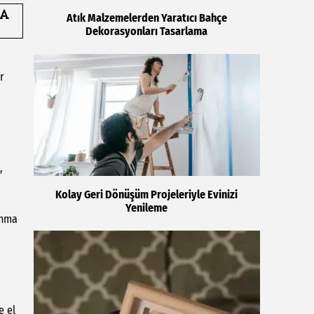
Atık Malzemelerden Yaratıcı Bahçe
Dekorasyonları Tasarlama
r
,
Kolay Geri Dönüşüm Projeleriyle Evinizi
Yenileme
anma
e el