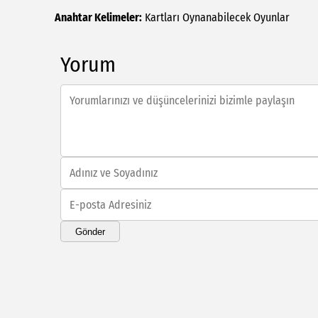
Anahtar Kelimeler:
Kartları
Oynanabilecek
Oyunlar
Yorum
Gönder