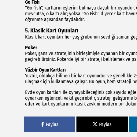
Go Fish
"Go Fish", kartların eşlerini bulmaya dayalı bir oyundur.
mevcutsa, o kartı alır; yoksa "Go Fish" diyerek kart hav
öğrenme açısından faydalıdır.
5.
Klasik Kart Oyunları
Klasik kart oyunları her yaş grubunun sevdiği zaman geçi
Poker
Poker, şans ve stratejinin birleşimiyle oynanan bir oyun
geçirebilirsiniz. Pokerde iyi bir strateji belirlemek ve 
Yüzbir Oyun Kartları
Yüzbir, oldukça bilinen bir kart oyunudur ve genellikle 2-
ulaşmak için kullanmaya çalışır. Bu oyun, hem strateji h
Evde oyun kartları ile oynayabileceğiniz çok sayıda eğle
oynarken eğlenceli vakit geçirebilir, strateji geliştirme b
eder ve kart oyunlarının klasik zevkini modern bir doku
Paylas
Paylas