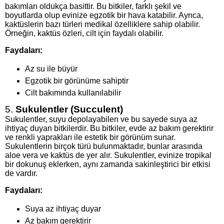
bakımları oldukça basittir. Bu bitkiler, farklı şekil ve
boyutlarda olup evinize egzotik bir hava katabilir. Ayrıca,
kaktüslerin bazı türleri medikal özelliklere sahip olabilir.
Örneğin, kaktüs özleri, cilt için faydalı olabilir.
Faydaları:
Az su ile büyür
Egzotik bir görünüme sahiptir
Cilt bakımında kullanılabilir
5.
Sukulentler (Succulent)
Sukulentler, suyu depolayabilen ve bu sayede suya az
ihtiyaç duyan bitkilerdir. Bu bitkiler, evde az bakım gerektirir
ve renkli yaprakları ile estetik bir görünüm sunar.
Sukulentlerin birçok türü bulunmaktadır, bunlar arasında
aloe vera ve kaktüs de yer alır. Sukulentler, evinize tropikal
bir dokunuş eklerken, aynı zamanda sakinleştirici bir etkisi
de vardır.
Faydaları:
Suya az ihtiyaç duyar
Az bakım gerektirir