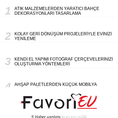
1
ATIK MALZEMELERDEN YARATICI BAHÇE
DEKORASYONLARI TASARLAMA
2
KOLAY GERI DÖNÜŞÜM PROJELERIYLE EVINIZI
YENILEME
3
KENDI EL YAPIMI FOTOĞRAF ÇERÇEVELERINIZI
OLUŞTURMA YÖNTEMLERI
4
AHŞAP PALETLERDEN KÜÇÜK MOBILYA
PROJELERI
5
ELEKTRIK FATURANIZI DÜŞÜRMENIN EN ETKILI
YOLLARI
© Haber yazılımı