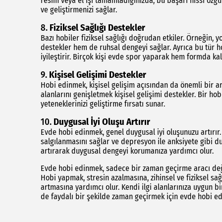
resim veya el işi tamamladığınızda, bu başarı hissi özgüv
ve geliştirmenizi sağlar.
8.
Fiziksel Sağlığı Destekler
Bazı hobiler fiziksel sağlığı doğrudan etkiler. Örneğin, y
destekler hem de ruhsal dengeyi sağlar. Ayrıca bu tür hobi
iyileştirir. Birçok kişi evde spor yaparak hem formda kal
9.
Kişisel Gelişimi Destekler
Hobi edinmek, kişisel gelişim açısından da önemli bir ara
alanlarını genişletmek kişisel gelişimi destekler. Bir ho
yeteneklerinizi geliştirme fırsatı sunar.
10.
Duygusal İyi Oluşu Artırır
Evde hobi edinmek, genel duygusal iyi oluşunuzu artırır.
salgılanmasını sağlar ve depresyon ile anksiyete gibi duy
artırarak duygusal dengeyi korumanıza yardımcı olur.
Evde hobi edinmek, sadece bir zaman geçirme aracı deği
Hobi yapmak, stresin azalmasına, zihinsel ve fiziksel sağ
artmasına yardımcı olur. Kendi ilgi alanlarınıza uygun b
de faydalı bir şekilde zaman geçirmek için evde hobi ed