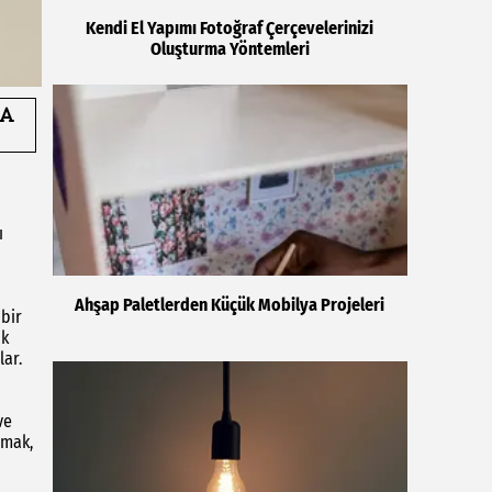
Kendi El Yapımı Fotoğraf Çerçevelerinizi
Oluşturma Yöntemleri
ı
Ahşap Paletlerden Küçük Mobilya Projeleri
 bir
ak
lar.
ve
umak,