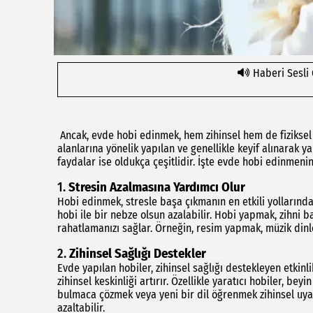
Haberi Sesli
Ancak, evde hobi edinmek, hem zihinsel hem de fiziksel sa
alanlarına yönelik yapılan ve genellikle keyif alınarak y
faydalar ise oldukça çeşitlidir. İşte evde hobi edinmenin
1.
Stresin Azalmasına Yardımcı Olur
Hobi edinmek, stresle başa çıkmanın en etkili yollarından
hobi ile bir nebze olsun azalabilir. Hobi yapmak, zihni 
rahatlamanızı sağlar. Örneğin, resim yapmak, müzik dinlem
2.
Zihinsel Sağlığı Destekler
Evde yapılan hobiler, zihinsel sağlığı destekleyen etkinli
zihinsel keskinliği artırır. Özellikle yaratıcı hobiler, b
bulmaca çözmek veya yeni bir dil öğrenmek zihinsel uyarı
azaltabilir.