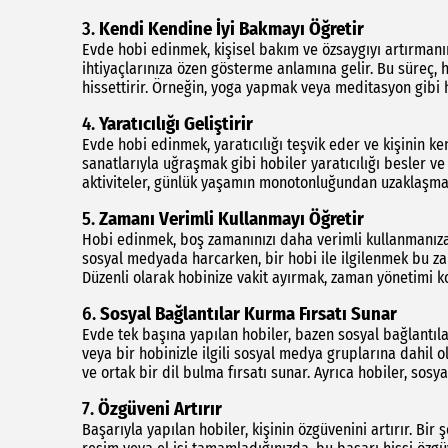
3.
Kendi Kendine İyi Bakmayı Öğretir
Evde hobi edinmek, kişisel bakım ve özsaygıyı artırman
ihtiyaçlarınıza özen gösterme anlamına gelir. Bu süreç
hissettirir. Örneğin, yoga yapmak veya meditasyon gibi h
4.
Yaratıcılığı Geliştirir
Evde hobi edinmek, yaratıcılığı teşvik eder ve kişinin ke
sanatlarıyla uğraşmak gibi hobiler yaratıcılığı besler ve
aktiviteler, günlük yaşamın monotonluğundan uzaklaşmanı
5.
Zamanı Verimli Kullanmayı Öğretir
Hobi edinmek, boş zamanınızı daha verimli kullanmanıza 
sosyal medyada harcarken, bir hobi ile ilgilenmek bu za
Düzenli olarak hobinize vakit ayırmak, zaman yönetimi k
6.
Sosyal Bağlantılar Kurma Fırsatı Sunar
Evde tek başına yapılan hobiler, bazen sosyal bağlantılar
veya bir hobinizle ilgili sosyal medya gruplarına dahil ol
ve ortak bir dil bulma fırsatı sunar. Ayrıca hobiler, sosy
7.
Özgüveni Artırır
Başarıyla yapılan hobiler, kişinin özgüvenini artırır. Bir