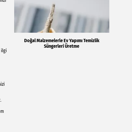
nizi
Doğal Malzemelerle Ev Yapımı Temizlik
Süngerleri Üretme
ilgi
izi
.
em