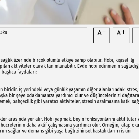
 Oku
ğlık üzerinde birçok olumlu etkiye sahip olabilir. Hobi, kişisel ilgi
apılan aktiviteler olarak tanımlanabilir. Evde hobi edinmenin sağladığ
 başlıca faydaları:
 biridir. İş yerindeki veya günlük yaşamın diğer alanlarındaki stres,
başka bir şeye odaklamanıza yardımcı olur ve düşüncelerinizi dağıtar
ek, bahçecilik gibi yaratıcı aktiviteler, stresin azalmasına katkı sağ
kler arasında yer alır. Hobi yapmak, beyin fonksiyonlarını aktif tutar 
eyin hücrelerinin daha aktif çalışmasına yardımcı olur. Örneğin, kitap ok
m sağlar ve demans gibi yaşa bağlı zihinsel hastalıkların riskini