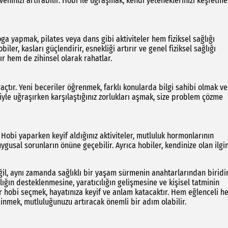
eninizi artırabilir. Hobi ile uğraşmak, kendi yeteneklerinizi keşfetme
oga yapmak, pilates veya dans gibi aktiviteler hem fiziksel sağlığı
ler, kasları güçlendirir, esnekliği artırır ve genel fiziksel sağlığı
ır hem de zihinsel olarak rahatlar.
çtır. Yeni beceriler öğrenmek, farklı konularda bilgi sahibi olmak ve 
biyle uğraşırken karşılaştığınız zorlukları aşmak, size problem çözme
 Hobi yaparken keyif aldığınız aktiviteler, mutluluk hormonlarının
gusal sorunların önüne geçebilir. Ayrıca hobiler, kendinize olan ilgin
l, aynı zamanda sağlıklı bir yaşam sürmenin anahtarlarından biridir
lığın desteklenmesine, yaratıcılığın gelişmesine ve kişisel tatminin
ir hobi seçmek, hayatınıza keyif ve anlam katacaktır. Hem eğlenceli h
inmek, mutluluğunuzu artıracak önemli bir adım olabilir.