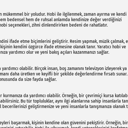
ın mükemmel bir yoludur. Hobi ile ilgilenmek, zaman ayırma ve kendi
, hem bedensel hem de ruhsal anlamda kendinize değer verdiğinizi
obi seçenekleri, zihni dinlendirirken bedeni de rahatlatır.
ndini ifade etme biçimlerini geliştirir. Resim yapmak, müzik çalmak, e
 kişinin kendini özgürce ifade etmesine olanak tanır. Yaratıcı hobi ve
za yardımcı olur ve yeni bakış açıları kazanmanızı sağlar.
yardımcı olabilir. Birçok insan, boş zamanını televizyon izleyerek ya
manı daha üretken ve keyifli bir şekilde değerlendirme fırsatı sunar.
onusunda da size fayda sağlar.
 kurmanıza da yardımcı olabilir. Örneğin, bir çevrimiçi kursa katılabi
abilirsiniz. Bu tür topluluklar, aynı ilgi alanlarına sahip insanlarla ta
al becerilerinizi geliştirmenize ve yeni insanlarla tanışmanıza olanak t
 şeyleri başarmak, kişinin kendine olan güvenini pekiştirir. Örneğin, bir