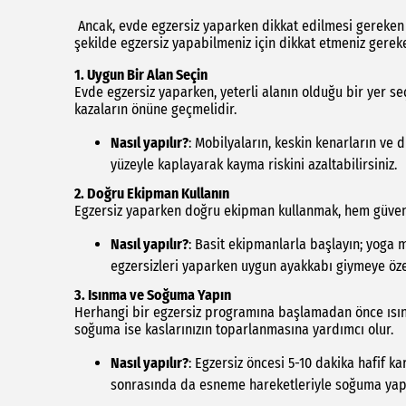
Ancak, evde egzersiz yaparken dikkat edilmesi gereken b
şekilde egzersiz yapabilmeniz için dikkat etmeniz gereke
1.
Uygun Bir Alan Seçin
Evde egzersiz yaparken, yeterli alanın olduğu bir yer se
kazaların önüne geçmelidir.
Nasıl yapılır?
: Mobilyaların, keskin kenarların ve 
yüzeyle kaplayarak kayma riskini azaltabilirsiniz.
2.
Doğru Ekipman Kullanın
Egzersiz yaparken doğru ekipman kullanmak, hem güvenliği
Nasıl yapılır?
: Basit ekipmanlarla başlayın; yoga ma
egzersizleri yaparken uygun ayakkabı giymeye öze
3.
Isınma ve Soğuma Yapın
Herhangi bir egzersiz programına başlamadan önce ısınm
soğuma ise kaslarınızın toparlanmasına yardımcı olur.
Nasıl yapılır?
: Egzersiz öncesi 5-10 dakika hafif k
sonrasında da esneme hareketleriyle soğuma ya