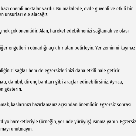
azı önemli noktalar vardır. Bu makalede, evde güvenli ve etkili bir
n unsurları ele alacağız.
çmek çok önemlidir. Alan, hareket edebilmenizi sağlamalı ve olası
diğer engellerin olmadığı açık bir alan belirleyin. Yer zeminini kaymaz
nizi sağlar hem de egzersizlerinizi daha etkili hale getirir.
tı, dambıl, direnç bantları gibi araçlar edinebilirsiniz. Ayrıca,
n gösterin.
ak, kaslarınızı hazırlamanız açısından önemlidir. Egzersiz sonrası
ardiyo hareketleriyle (örneğin, yerinde yürüyüş) ısınma yapın. Egzersiz
pmayı unutmayın.