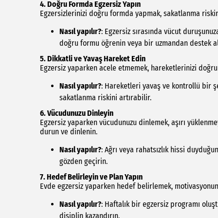
4.
Doğru Formda Egzersiz Yapın
Egzersizlerinizi doğru formda yapmak, sakatlanma riskini a
Nasıl yapılır?
: Egzersiz sırasında vücut duruşunuz
doğru formu öğrenin veya bir uzmandan destek al
5.
Dikkatli ve Yavaş Hareket Edin
Egzersiz yaparken acele etmemek, hareketlerinizi doğru
Nasıl yapılır?
: Hareketleri yavaş ve kontrollü bir 
sakatlanma riskini artırabilir.
6.
Vücudunuzu Dinleyin
Egzersiz yaparken vücudunuzu dinlemek, aşırı yüklenmeyi
durun ve dinlenin.
Nasıl yapılır?
: Ağrı veya rahatsızlık hissi duyduğu
gözden geçirin.
7.
Hedef Belirleyin ve Plan Yapın
Evde egzersiz yaparken hedef belirlemek, motivasyonunuz
Nasıl yapılır?
: Haftalık bir egzersiz programı oluş
disiplin kazandırın.