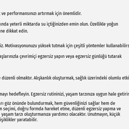
 ve performansınızı artırmak için önemlidir.
sında yeterli miktarda su içtiğinizden emin olun. Özellikle yoğun
ine dikkat edin.
. Motivasyonunuzu yüksek tutmak için çeşitli yöntemler kullanabilirs
daşlarınızla çevrimiçi egzersiz yapın veya egzersiz günlüğü tutarak
üzenli olmaktır. Alışkanlık oluşturmak, sağlık üzerindeki olumlu etki
ayı hedefleyin. Egzersiz rutininizi, yaşam tarzınıza uygun hale getirin
arı göz önünde bulundurmak, hem güvenliğinizi sağlar hem de
pman seçimi, doğru formda hareket etme, düzenli egzersiz yapma ve
r yaşam tarzı oluşturmanıza yardımcı olacaktır. Unutmayın, küçük
klikler yaratabilir.