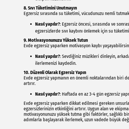
8.
Sıvı Tüketimini Unutmayın
Egzersiz sırasında su tüketimi, vücudunuzu nemli tutmak
Nasıl yapılır?
: Egzersiz öncesi, sırasında ve sonra
egzersizlerde sıvı kaybını önlemek için su tüketim
9.
Motivasyonunuzu Yüksek Tutun
Evde egzersiz yaparken motivasyon kaybı yaşayabilirsiniz
Nasıl yapılır?
: Sevdiğiniz müzikleri dinleyin, arka
ilerlemenizi kaydedin.
10.
Düzenli Olarak Egzersiz Yapın
Evde egzersiz yapmanın en önemli noktalarından biri de d
artırır.
Nasıl yapılır?
: Haftada en az 3-4 gün egzersiz yapm
Evde egzersiz yaparken dikkat edilmesi gereken unsurl
egzersizlerinizin etkinliğini artırır. Uygun alan ve eki
motivasyonunuzu yüksek tutma gibi faktörler, sağlıklı bi
adımlarla başlayarak ilerlemek, uzun vadede büyük değişi