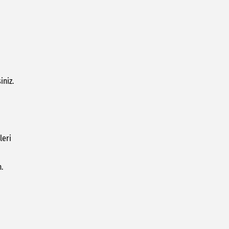
iniz.
leri
.