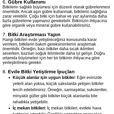
6.
Gübre Kullanımı
Bitkilerin sağlıklı büyümesi için düzenli olarak gübrelenmesi
önemlidir. Ancak aşırı gübre kullanmak, bitkilerin sağlığına
zarar verebilir. Çoğu bitki için bahar ve yaz aylarında daha
fazla gübreleme yapmanız gerekebilir. Bitkinizin ihtiyacına
göre organik veya mineral gübre kullanabilirsiniz.
7.
Bitki Araştırması Yapın
Hangi bitkileri evde yetiştireceğiniz konusunda karar
verirken, bitkilerin bakım gereksinimlerini araştırmak
önemlidir. Örneğin, bazı bitkiler daha sıcak iklimleri
severken, bazıları soğuk iklimlerde daha iyi gelişir. Doğru
ortamda büyümeleri için her bir bitkinin ihtiyacına göre
yerleştirilmesi gerekir.
8.
Evde Bitki Yetiştirme İpuçları
Küçük alanlar için uygun bitkiler
: Eğer evinizde
yeterli alan yoksa, küçük saksılarda yetişen bitkiler
tercih edebilirsiniz. Örneğin, sarmaşıklar, sukulentler,
minyatür güller gibi bitkiler küçük alanlarda bile
rahatlıkla yetişebilir.
İç mekan bitkileri
: İç mekan bitkileri, evdeki hava