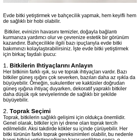
Evde bitki yetiştirmek ve bahçecilik yapmak, hem keyifli hem
de sağlıklı bir hobi olabilir.
Bitkiler, evinizin havasını temizler, doğayla bağlantı
kurmanıza yardımcı olur ve çevrenize estetik bir görünüm
kazandırır. Bahçecilikle ilgili bazı ipuçlarıyla evde bitki
bakımınızı kolaylaştırabilirsiniz. İşte evde bitki yetiştirmek
için birkaç faydalı ipucu:
1.
Bitkilerin Ihtiyaçlarını Anlayın
Her bitkinin farklı ışık, su ve toprak ihtiyaçları vardır. Bazı
bitkiler güneş ışığını çok severken, bazıları daha az ışıkla da
büyüyebilir. Örneğin, sukulentler ve kaktüsler doğrudan
güneş ışığına ihtiyaç duyarken, dekoratif yapraklı bitkiler
daha düşük ışık seviyelerinde de sağlıklı bir şekilde
büyüyebilir.
2.
Toprak Seçimi
Toprak, bitkilerin sağlıklı gelişimi için oldukça önemlidir.
Genel olarak, bitkiler için iyi drene olan toprak tercih
edilmelidir. Aksi takdirde kökler su içinde çürüyebilir. Her
bitki türünün farklı toprak gereksinimleri olabilir, bu nedenle
hangi bitkiyi yetiştireceğinize karar verdikten sonra, o