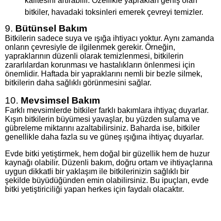
kalitesini artırabilir. Özellikle yaprakları geniş olan
bitkiler, havadaki toksinleri emerek çevreyi temizler.
9.
Bütünsel Bakım
Bitkilerin sadece suya ve ışığa ihtiyacı yoktur. Aynı zamanda
onların çevresiyle de ilgilenmek gerekir. Örneğin,
yapraklarının düzenli olarak temizlenmesi, bitkilerin
zararlılardan korunması ve hastalıkların önlenmesi için
önemlidir. Haftada bir yapraklarını nemli bir bezle silmek,
bitkilerin daha sağlıklı görünmesini sağlar.
10.
Mevsimsel Bakım
Farklı mevsimlerde bitkiler farklı bakımlara ihtiyaç duyarlar.
Kışın bitkilerin büyümesi yavaşlar, bu yüzden sulama ve
gübreleme miktarını azaltabilirsiniz. Baharda ise, bitkiler
genellikle daha fazla su ve güneş ışığına ihtiyaç duyarlar.
Evde bitki yetiştirmek, hem doğal bir güzellik hem de huzur
kaynağı olabilir. Düzenli bakım, doğru ortam ve ihtiyaçlarına
uygun dikkatli bir yaklaşım ile bitkilerinizin sağlıklı bir
şekilde büyüdüğünden emin olabilirsiniz. Bu ipuçları, evde
bitki yetiştiriciliği yapan herkes için faydalı olacaktır.