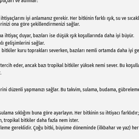
puçları ve adımlar:
htiyaçlarını iyi anlamanız gerekir. Her bitkinin farklı ışık, su ve sıcakl
erinizi ona göre şekillendirmenizi sağlar.
 ihtiyaç duyar, bazıları ise düşük ışık koşullarında daha iyi büyür.
lı gelişimlerini sağlar.
ı bitkiler kuru toprakları severken, bazıları nemli ortamda daha iyi gel
 tercih eder, ancak bazı tropikal bitkiler yüksek nemi sever. Bu koşull
.
lerini düzenli yapmanızı sağlar. Bu takvim, sulama, budama, gübrelem
sulama sıklığını buna göre ayarlayın. Her bitkinin su ihtiyacı farklıdır;
 tropikal bitkiler daha fazla nem ister.
eleme gereklidir. Çoğu bitki, büyüme döneminde (ilkbahar ve yaz) her