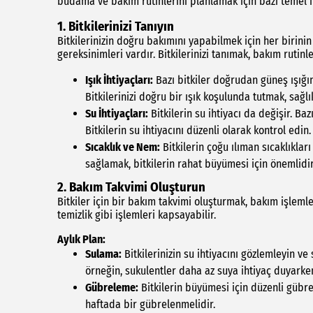
budama ve bakım rutinlerini planlamak için bazı temel i
1. Bitkilerinizi Tanıyın
Bitkilerinizin doğru bakımını yapabilmek için her birinin i
gereksinimleri vardır. Bitkilerinizi tanımak, bakım rutinl
Işık İhtiyaçları:
Bazı bitkiler doğrudan güneş ışığına
Bitkilerinizi doğru bir ışık koşulunda tutmak, sağlık
Su İhtiyaçları:
Bitkilerin su ihtiyacı da değişir. Baz
Bitkilerin su ihtiyacını düzenli olarak kontrol edin.
Sıcaklık ve Nem:
Bitkilerin çoğu ılıman sıcaklıkları
sağlamak, bitkilerin rahat büyümesi için önemlidir
2. Bakım Takvimi Oluşturun
Bitkiler için bir bakım takvimi oluşturmak, bakım işlem
temizlik gibi işlemleri kapsayabilir.
Aylık Plan:
Sulama:
Bitkilerinizin su ihtiyacını gözlemleyin ve 
örneğin, sukulentler daha az suya ihtiyaç duyarken,
Gübreleme:
Bitkilerin büyümesi için düzenli gübr
haftada bir gübrelenmelidir.