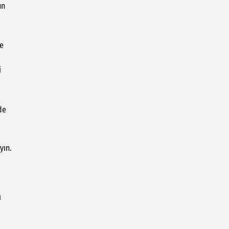
un
le
i
de
yın.
ı