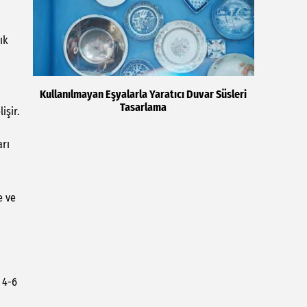
ık
Kullanılmayan Eşyalarla Yaratıcı Duvar Süsleri
Tasarlama
işir.
arı
e ve
 4-6