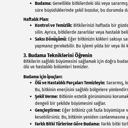
Budama:
Genellikle bitkilerdeki ölü veya sararmış 
süre büyüdüklerinde şekil bozulur, bu durumda d
Haftalık Plan:
Kontrol ve Temizlik:
Bitkilerinizi haftada bir gözd
silin. Ayrıca, bitkilerde zararlılar veya hastalık be
Saksı Dönüşümü:
Eğer bitkinizin kökleri saksıyı s
yapmanız gerekebilir. Bu işlemi yılda bir veya iki k
3. Budama Tekniklerini Öğrenin
Bitkilerin sağlıklı büyümesini sağlamak için doğru bud
ölü ve hastalıklı bölümleri temizler.
Budama için İpuçları:
Ölü ve Hastalıklı Parçaları Temizleyin:
Sararmış, kı
Bu, bitkinin enerjisini sağlıklı bölgelere yönlendi
Şekil Verme:
Bitkinin estetik görünümünü korumak iç
dengeli bir şekilde büyümesini sağlar.
Gençleştirme:
Eğer bitkiniz çok fazla büyümüşse ve
kesebilirsiniz. Bu, bitkinin yeniden canlanmasına y
Farklı Bitki Türlerine Göre Budama:
Farklı bitki tür