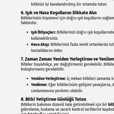
bitkinizi iyi havalandırılmış bir ortamda tutun.
6. Işık ve Hava Koşullarını Dikkate Alın
Bitkilerinizin büyümesi için doğru ışık koşullarını sağlam
faktördür.
Işık İhtiyaçları:
Bitkilerinizi doğru ışık koşullarında
kullanabilirsiniz.
Hava Akışı:
Bitkilerinizi fazla nemli ortamlarda t
hastalıklarını önler.
7. Zaman Zaman Yeniden Yerleştirme ve Yenile
Bitkiler büyüdükçe, yer değiştirmeniz gerekebilir. Bitkile
buluşturmanız gerekebilir.
Yeniden Yerleştirme:
İç mekan bitkileri zamanla bü
Yenileme:
Eğer bitkilerinizin gelişimi yavaşlarsa, 
canlanmasına yardımcı olabilir.
8. Bitki Yetiştirme Günlüğü Tutun
Bitkilerin bakımını düzenli hale getirebilmek için bir
bit
gübreleme, budama ve zararlı kontrol tarihlerini kaydedeb