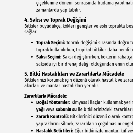
çiçeklenme dönemi sonrasında budama yapılmalıdı
zamanlarda yapılabilir.
4. Saksı ve Toprak Değişimi
Bitkiler büyüdükçe, kökleri genişler ve eski toprakta bes
sağlar.
Toprak Seçimi:
Toprak değişimi sırasında doğru to
toprak kullanılırken, tropikal bitkiler daha nemli t
Saksı Seçimi:
Saksı değiştirirken, köklerin rahatça
saksıda iyi bir drenaj deliği olduğundan emin olu
5. Bitki Hastalıkları ve Zararlılarla Mücadele
Bitkilerinizi korumak için düzenli olarak hastalık ve zara
akarları ve mantar hastalıkları yer alır.
Zararlılarla Mücadele:
Doğal Yöntemler:
Kimyasal ilaçlar kullanmak yerine
yağı
veya
sabunlu su
ile bitkilerinizdeki zararlıları
Zararlı Kontrolü:
Bitkilerinizi düzenli olarak kontro
yapraklarını silmek, zararlıların çoğalmasını engel
Hastalık Belirtileri:
Eğer bitkinizde mantar, küf vey