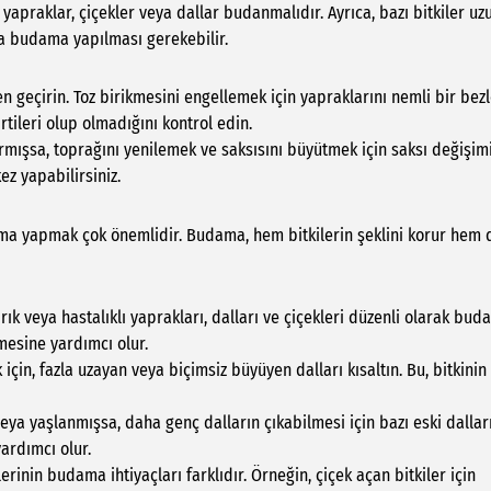
yapraklar, çiçekler veya dallar budanmalıdır. Ayrıca, bazı bitkiler uz
a budama yapılması gerekebilir.
en geçirin. Toz birikmesini engellemek için yapraklarını nemli bir bez
lirtileri olup olmadığını kontrol edin.
armışsa, toprağını yenilemek ve saksısını büyütmek için saksı değişim
ez yapabilirsiniz.
ama yapmak çok önemlidir. Budama, hem bitkilerin şeklini korur hem 
rık veya hastalıklı yaprakları, dalları ve çiçekleri düzenli olarak buda
rmesine yardımcı olur.
in, fazla uzayan veya biçimsiz büyüyen dalları kısaltın. Bu, bitkinin
ya yaşlanmışsa, daha genç dalların çıkabilmesi için bazı eski dallar
ardımcı olur.
lerinin budama ihtiyaçları farklıdır. Örneğin, çiçek açan bitkiler için