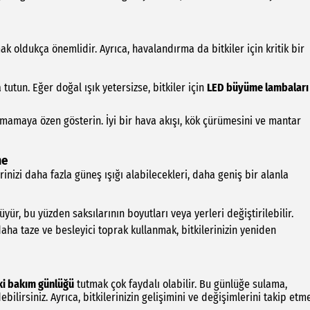
ak oldukça önemlidir. Ayrıca, havalandırma da bitkiler için kritik bir
 tutun. Eğer doğal ışık yetersizse, bitkiler için
LED büyüme lambaları
utmamaya özen gösterin. İyi bir hava akışı, kök çürümesini ve mantar
me
rinizi daha fazla güneş ışığı alabilecekleri, daha geniş bir alanla
yür, bu yüzden saksılarının boyutları veya yerleri değiştirilebilir.
daha taze ve besleyici toprak kullanmak, bitkilerinizin yeniden
ki bakım günlüğü
tutmak çok faydalı olabilir. Bu günlüğe sulama,
ilirsiniz. Ayrıca, bitkilerinizin gelişimini ve değişimlerini takip etm