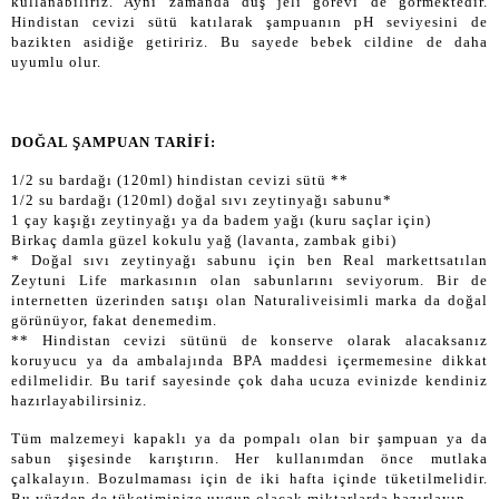
kullanabiliriz. Aynı zamanda duş jeli görevi de görmektedir.
Hindistan cevizi sütü katılarak şampuanın pH seviyesini de
bazikten asidiğe getiririz. Bu sayede bebek cildine de daha
uyumlu olur.
DOĞAL ŞAMPUAN TARİFİ:
1/2 su bardağı (120ml) hindistan cevizi sütü **
1/2 su bardağı (120ml) doğal sıvı zeytinyağı sabunu*
1 çay kaşığı zeytinyağı ya da badem yağı (kuru saçlar için)
Birkaç damla güzel kokulu yağ (lavanta, zambak gibi)
* Doğal sıvı zeytinyağı sabunu için ben Real markettsatılan
Zeytuni Life markasının olan sabunlarını seviyorum. Bir de
internetten üzerinden satışı olan Naturaliveisimli marka da doğal
görünüyor, fakat denemedim.
** Hindistan cevizi sütünü de konserve olarak alacaksanız
koruyucu ya da ambalajında BPA maddesi içermemesine dikkat
edilmelidir. Bu tarif sayesinde çok daha ucuza evinizde kendiniz
hazırlayabilirsiniz.
Tüm malzemeyi kapaklı ya da pompalı olan bir şampuan ya da
sabun şişesinde karıştırın. Her kullanımdan önce mutlaka
çalkalayın. Bozulmaması için de iki hafta içinde tüketilmelidir.
Bu yüzden de tüketiminize uygun olacak miktarlarda hazırlayın.