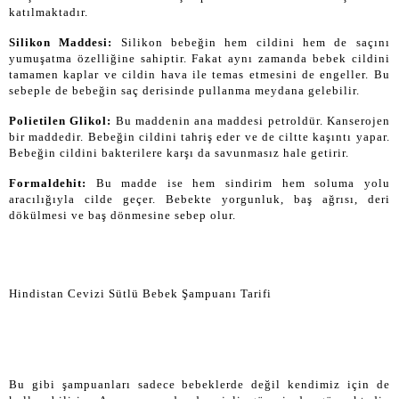
katılmaktadır.
Silikon Maddesi:
Silikon bebeğin hem cildini hem de saçını
yumuşatma özelliğine sahiptir. Fakat aynı zamanda bebek cildini
tamamen kaplar ve cildin hava ile temas etmesini de engeller. Bu
sebeple de bebeğin saç derisinde pullanma meydana gelebilir.
Polietilen Glikol:
Bu maddenin ana maddesi petroldür. Kanserojen
bir maddedir. Bebeğin cildini tahriş eder ve de ciltte kaşıntı yapar.
Bebeğin cildini bakterilere karşı da savunmasız hale getirir.
Formaldehit:
Bu madde ise hem sindirim hem soluma yolu
aracılığıyla cilde geçer. Bebekte yorgunluk, baş ağrısı, deri
dökülmesi ve baş dönmesine sebep olur.
Hindistan Cevizi Sütlü Bebek Şampuanı Tarifi
Bu gibi şampuanları sadece bebeklerde değil kendimiz için de