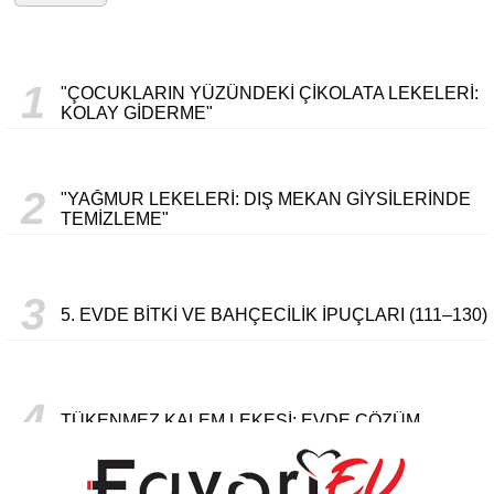
1
"ÇOCUKLARIN YÜZÜNDEKI ÇIKOLATA LEKELERI:
KOLAY GIDERME"
2
"YAĞMUR LEKELERI: DIŞ MEKAN GIYSILERINDE
TEMIZLEME"
3
5. EVDE BITKI VE BAHÇECILIK İPUÇLARI (111–130)
4
TÜKENMEZ KALEM LEKESI: EVDE ÇÖZÜM