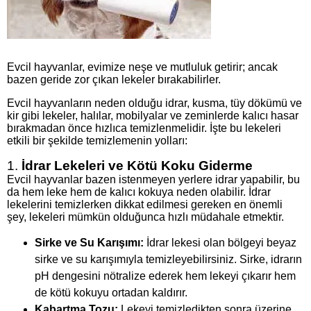
Evcil hayvanlar, evimize neşe ve mutluluk getirir; ancak
bazen geride zor çıkan lekeler bırakabilirler.
Evcil hayvanların neden olduğu idrar, kusma, tüy dökümü ve
kir gibi lekeler, halılar, mobilyalar ve zeminlerde kalıcı hasar
bırakmadan önce hızlıca temizlenmelidir. İşte bu lekeleri
etkili bir şekilde temizlemenin yolları:
1.
İdrar Lekeleri ve Kötü Koku Giderme
Evcil hayvanlar bazen istenmeyen yerlere idrar yapabilir, bu
da hem leke hem de kalıcı kokuya neden olabilir. İdrar
lekelerini temizlerken dikkat edilmesi gereken en önemli
şey, lekeleri mümkün olduğunca hızlı müdahale etmektir.
Sirke ve Su Karışımı:
İdrar lekesi olan bölgeyi beyaz
sirke ve su karışımıyla temizleyebilirsiniz. Sirke, idrarın
pH dengesini nötralize ederek hem lekeyi çıkarır hem
de kötü kokuyu ortadan kaldırır.
Kabartma Tozu:
Lekeyi temizledikten sonra üzerine